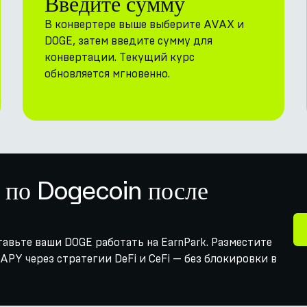
Введите сумму
В конвертере выше выберите AVAX и
DOGE, затем введите сумму для
конвертации. Текущий курс
обновляется мгновенно.
 по Dogecoin после
тавьте ваши DOGE работать на EarnPark. Разместите
APY через стратегии DeFi и CeFi — без блокировки в