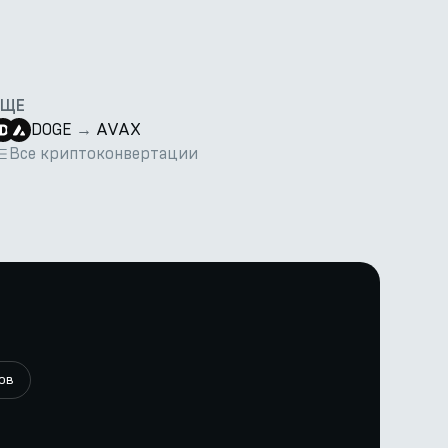
ЕЩЕ
DOGE
→
AVAX
Все криптоконвертации
ов