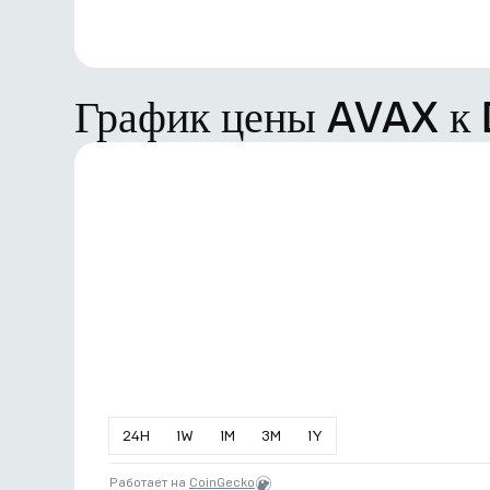
График цены AVAX к
24
H
1
W
1
M
3
M
1
Y
Работает на
CoinGecko