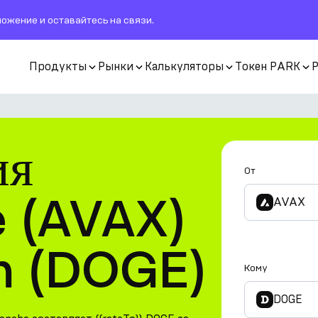
ожение и оставайтесь на связи.
Продукты
Рынки
Калькуляторы
Токен PARK
ия
От
 (AVAX)
AVAX
n (DOGE)
Кому
DOGE