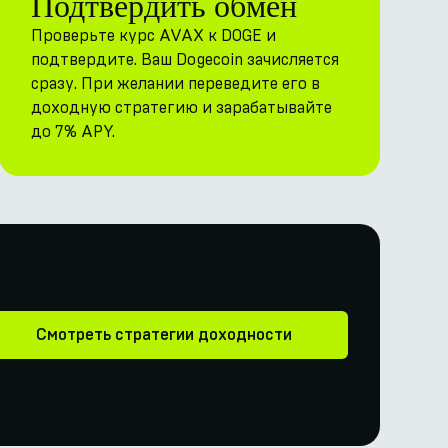
Подтвердить обмен
Проверьте курс AVAX к DOGE и
подтвердите. Ваш Dogecoin зачисляется
сразу. При желании переведите его в
доходную стратегию и зарабатывайте
до 7% APY.
Смотреть стратегии доходности