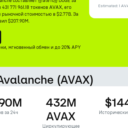
che составляет {{rateTo}} DOGE за
Estimated:
1 AV
1 771 961.18 токенов AVAX, его
рыночной стоимостью в $2.77B. За
вил $207.90M.
ени, мгновенный обмен и до 20% APY
 Avalanche (AVAX)
.90M
432M
$14
AVAX
в за 24ч
Исторически
Циркулирующее