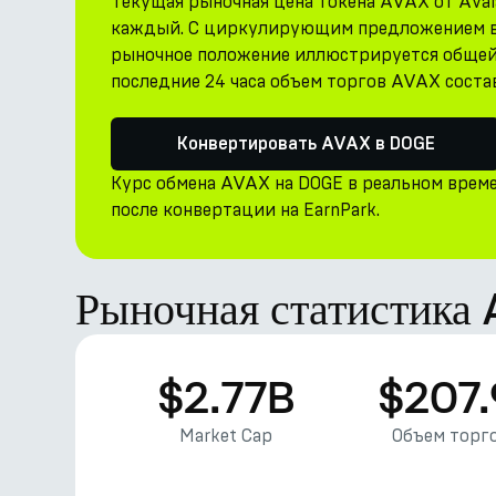
Текущая рыночная цена токена AVAX от Avalan
каждый. С циркулирующим предложением в 43
рыночное положение иллюстрируется общей 
последние 24 часа объем торгов AVAX соста
Конвертировать AVAX в DOGE
Курс обмена AVAX на DOGE в реальном врем
после конвертации на EarnPark.
Рыночная статистика
$2.77B
$207
Market Cap
Объем торго