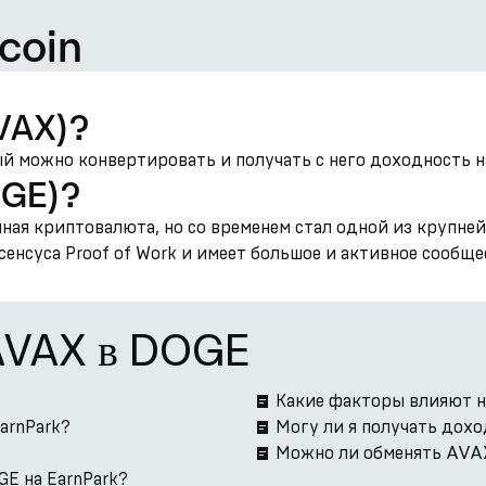
coin
AVAX)?
й можно конвертировать и получать с него доходность на
OGE)?
мемная криптовалюта, но со временем стал одной из круп
енсуса Proof of Work и имеет большое и активное сообще
 AVAX в DOGE
Какие факторы влияют н
EarnPark?
Могу ли я получать дох
Можно ли обменять AVAX
E на EarnPark?