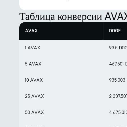
Таблица конверсии AV
AVAX
DOGE
1 AVAX
93.5 DO
5 AVAX
467.501
10 AVAX
935.003
25 AVAX
2 337.5
50 AVAX
4 675.0