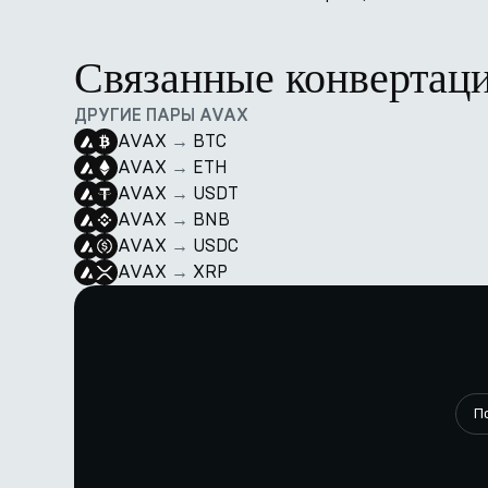
Связанные конвертац
ДРУГИЕ ПАРЫ AVAX
AVAX
→
BTC
AVAX
→
ETH
AVAX
→
USDT
AVAX
→
BNB
AVAX
→
USDC
AVAX
→
XRP
П