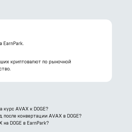
 EarnPark.
нейших криптовалют по рыночной
ство.
а курс AVAX к DOGE?
од после конвертации AVAX в DOGE?
 на DOGE в EarnPark?