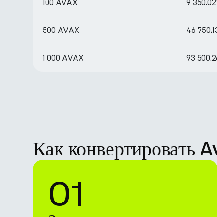
100 AVAX
9 350.0
500 AVAX
46 750.
1 000 AVAX
93 500.
Как конвертировать 
01