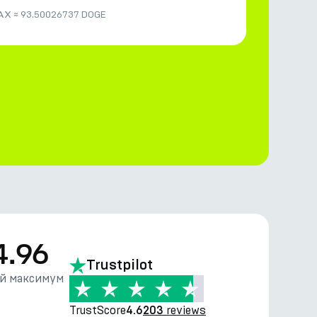
AX
≈
93.50026737 DOGE
4.96
Trustpilot
й максимум
TrustScore
reviews
4.6
203