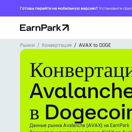
Готовы перейти на мобильную версию?
Установите прил
Главная страница
Рынки
Конвертация
AVAX to DOGE
Продукты
Конвертац
Рынки
Калькуляторы
Avalanche
Токен PARK
в Dogecoi
Ресурсы
Компания
Данные рынка Avalanche (AVAX) на EarnPark