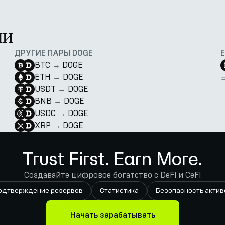
ии
ДРУГИЕ ПАРЫ DOGE
BTC
→
DOGE
ETH
→
DOGE
USDT
→
DOGE
BNB
→
DOGE
USDC
→
DOGE
XRP
→
DOGE
Trust First. Earn More.
Создавайте цифровое богатство с DeFi и CeFi
одтверждение резервов
Статистика
Безопасность актив
Начать зарабатывать