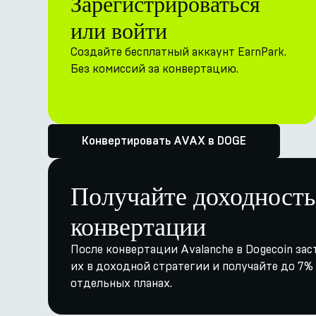
Зарегистрироваться
или войти
Создайте бесплатный аккаунт EarnPark.
Без комиссий за конвертацию.
Конвертировать AVAX в DOGE
Получайте доходность
конвертации
После конвертации Avalanche в Dogecoin зас
их в доходной стратегии и получайте до 7% 
отдельных планах.