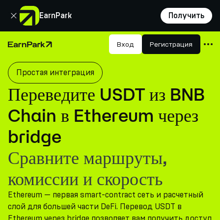
Закрыть
EarnPark
Получить
Продукты
Вход
Регистрация
Главная страница
Рынки
Простая интеграция
Калькуляторы
Переведите USDT из BNB
Токен PARK
Chain в Ethereum через
Ресурсы
bridge
Компания
Сравните маршруты,
комиссии и скорость
Ethereum — первая smart-contract сеть и расчетный
слой для большей части DeFi. Перевод USDT в
Ethereum через bridge позволяет вам получить доступ