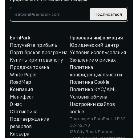
Подписаться
EarnPark
Правовая информация
Получайте прибыль
Юридический центр
Партнёрская программа
Условия использования
Купить криптовалюту
Заявление о рисках
Продажа токена
Политика
White Paper
конфиденциальности
RoadMap
Политика Cookie
Политика KYC/AML
Компания
Манифест
Условия обмена
О нас
Настройки файлов
Статистика
cookie
Подтверждение
Платформа EarnPark LLP №
OC442773
резервов
128 City Road, Лондон,
Карьера