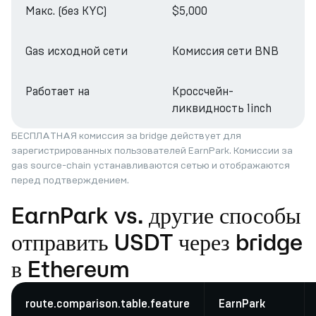
Макс. (без KYC)
$5,000
Gas исходной сети
Комиссия сети BNB
Работает на
Кроссчейн-
ликвидность 1inch
БЕСПЛАТНАЯ комиссия за bridge действует для
зарегистрированных пользователей EarnPark. Комиссии за
gas source-chain устанавливаются сетью и отображаются
перед подтверждением.
EarnPark vs. другие способы
отправить USDT через bridge
в Ethereum
route.comparison.table.feature
EarnPark