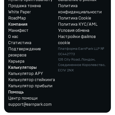
Продажа токена
Политика
White Paper
конфиденциальности
RoadMap
Политика Cookie
Политика KYC/AML
Компания
Манифест
Условия обмена
О нас
Настройки файлов
Статистика
cookie
Подтверждение
Платформа EarnPark LLP №
OC442773
резервов
128 City Road, Лондон,
Карьера
Соединенное Королевство,
Калькуляторы
EC1V 2NX
Калькулятор APY
Калькулятор стейкинга
Калькулятор прибыли
Помощь
Центр помощи
support@earnpark.com