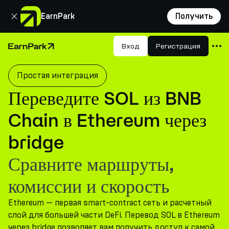
Закрыть
EarnPark
Получить
Продукты
Вход
Регистрация
Главная страница
Рынки
Простая интеграция
Калькуляторы
Переведите SOL из BNB
Токен PARK
Chain в Ethereum через
Ресурсы
bridge
Компания
Сравните маршруты,
комиссии и скорость
Ethereum — первая smart-contract сеть и расчетный
слой для большей части DeFi. Перевод SOL в Ethereum
через bridge позволяет вам получить доступ к самой