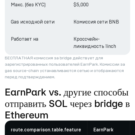
Макс. (без KYC)
$5,000
Gas исходной сети
Комиссия сети BNB
Работает на
Кроссчейн-
ликвидность 1inch
БЕСПЛАТНАЯ комиссия за bridge действует для
зарегистрированных пользователей EarnPark. Комиссии за
gas source-chain устанавливаются сетью и отображаются
перед подтверждением.
EarnPark vs. другие способы
отправить SOL через bridge в
Ethereum
route.comparison.table.feature
EarnPark