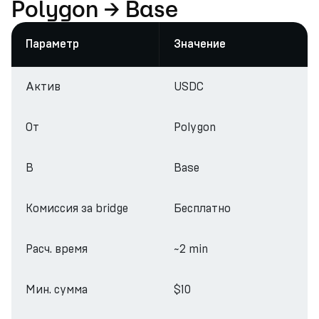
Polygon → Base
Параметр
Значение
Актив
USDC
От
Polygon
В
Base
Комиссия за bridge
Бесплатно
Расч. время
~2 min
Мин. сумма
$10