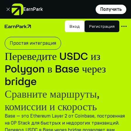
Закрыть
EarnPark
Получить
Продукты
Вход
Регистрация
Главная страница
Рынки
Простая интеграция
Калькуляторы
Переведите USDC из
Токен PARK
Polygon в Base через
Ресурсы
bridge
Компания
Сравните маршруты,
комиссии и скорость
Base — это Ethereum Layer 2 от Coinbase, построенная
на OP Stack для быстрых и недорогих транзакций.
Перевод USDC в Base через bridge позволяет вам