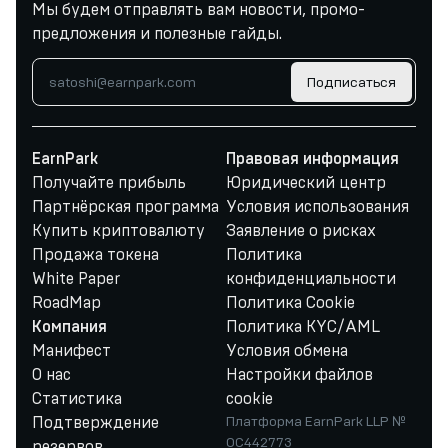
Мы будем отправлять вам новости, промо-
предложения и полезные гайды.
Подписаться
EarnPark
Правовая информация
Получайте прибыль
Юридический центр
Партнёрская программа
Условия использования
Купить криптовалюту
Заявление о рисках
Продажа токена
Политика
White Paper
конфиденциальности
RoadMap
Политика Cookie
Политика KYC/AML
Компания
Манифест
Условия обмена
О нас
Настройки файлов
Статистика
cookie
Подтверждение
Платформа EarnPark LLP №
OC442773
резервов