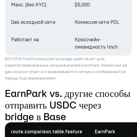
Макс. (без KYC)
$5,000
Gas исходной сети
Комиссия сети POL
Работает на
Кроссчейн-
ликвидность 1inch
БЕСПЛАТНАЯ комиссия за bridge действует для
зарегистрированных пользователей EarnPark. Комиссии за
gas source-chain устанавливаются сетью и отображаются
перед подтверждением.
EarnPark vs. другие способы
отправить USDC через
bridge в Base
route.comparison.table.feature
EarnPark