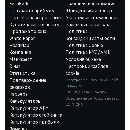
EarnPark
Правовая информация
Получайте прибыль
Юридический центр
Партнёрская программа
Условия использования
Купить криптовалюту
Заявление о рисках
Продажа токена
Политика
White Paper
конфиденциальности
RoadMap
Политика Cookie
Политика KYC/AML
Компания
Манифест
Условия обмена
О нас
Настройки файлов
Статистика
cookie
Подтверждение
Платформа EarnPark LLP №
OC442773
резервов
128 City Road, Лондон,
Карьера
Соединенное Королевство,
Калькуляторы
EC1V 2NX
Калькулятор APY
Калькулятор стейкинга
Калькулятор прибыли
Помощь