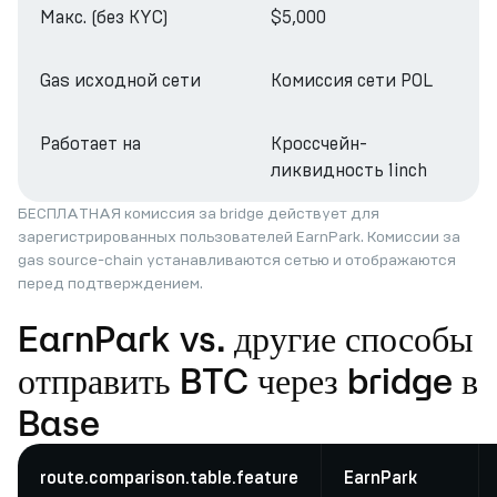
Макс. (без KYC)
$5,000
Gas исходной сети
Комиссия сети POL
Работает на
Кроссчейн-
ликвидность 1inch
БЕСПЛАТНАЯ комиссия за bridge действует для
зарегистрированных пользователей EarnPark. Комиссии за
gas source-chain устанавливаются сетью и отображаются
перед подтверждением.
EarnPark vs. другие способы
отправить BTC через bridge в
Base
route.comparison.table.feature
EarnPark