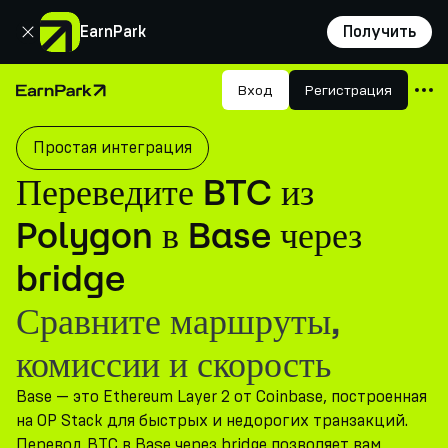
Закрыть
EarnPark
Получить
Продукты
Вход
Регистрация
Главная страница
Рынки
Простая интеграция
Калькуляторы
Переведите BTC из
Токен PARK
Polygon в Base через
Ресурсы
bridge
Компания
Сравните маршруты,
комиссии и скорость
Base — это Ethereum Layer 2 от Coinbase, построенная
на OP Stack для быстрых и недорогих транзакций.
Перевод BTC в Base через bridge позволяет вам