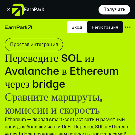
Закрыть
EarnPark
Получить
Продукты
Вход
Регистрация
Главная страница
Рынки
Простая интеграция
Калькуляторы
Переведите SOL из
Токен PARK
Avalanche в Ethereum
Ресурсы
через bridge
Компания
Сравните маршруты,
комиссии и скорость
Ethereum — первая smart-contract сеть и расчетный
слой для большей части DeFi. Перевод SOL в Ethereum
через bridge позволяет вам получить доступ к самой