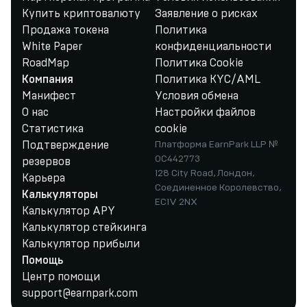
Купить криптовалюту
Заявление о рисках
Продажа токена
Политика
White Paper
конфиденциальности
RoadMap
Политика Cookie
Политика KYC/AML
Компания
Манифест
Условия обмена
О нас
Настройки файлов
Статистика
cookie
Подтверждение
Платформа EarnPark LLP №
OC442773
резервов
128 City Road, Лондон,
Карьера
Соединенное Королевство,
Калькуляторы
EC1V 2NX
Калькулятор APY
Калькулятор стейкинга
Калькулятор прибыли
Помощь
Центр помощи
support@earnpark.com