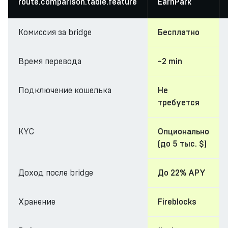
route.comparison.table.feature
EarnPark
Комиссия за bridge
Бесплатно
Время перевода
~2 min
Подключение кошелька
Не
требуется
KYC
Опционально
(до 5 тыс. $)
Доход после bridge
До 22% APY
Хранение
Fireblocks