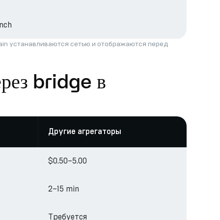
nch
hain устанавливаются сетью и отображаются перед
рез bridge в
Другие агрегаторы
$0.50–5.00
2–15 min
Требуется