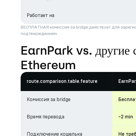
Работает на
БЕСПЛАТНАЯ комиссия за bridge действует для зарегис
подтверждением.
EarnPark vs. другие 
Ethereum
route.comparison.table.feature
EarnPar
Комиссия за bridge
Беспла
Время перевода
~2 min
Подключение кошелька
Не тре