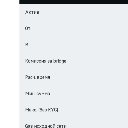
Актив
От
В
Комиссия за bridge
Расч. время
Мин. сумма
Макс. (без KYC)
Gas исходной сети