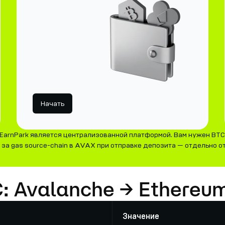
Начать
EarnPark является централизованной платформой. Вам нужен BTC
а gas source-chain в AVAX при отправке депозита — отдельно от 
C: Avalanche → Ethereu
Значение