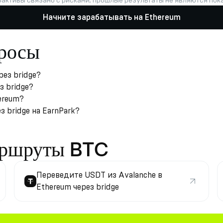
оактивы связано с рисками; прошлые результаты не являются по
Начните зарабатывать на Ethereum
просы
рез bridge?
з bridge?
ereum?
 bridge на EarnPark?
аршруты BTC
Переведите USDT из Avalanche в
Ethereum через bridge