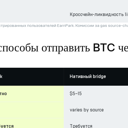
Кроссчейн-ликвидность 1i
трированных пользователей EarnPark. Комиссии за gas source-c
способы отправить BTC че
k
Нативный bridge
$5–15
тно
varies by source
Требуется
буется