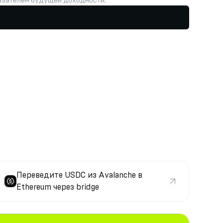
казателем будущей доходности.
Переведите USDC из Avalanche в
Ethereum через bridge