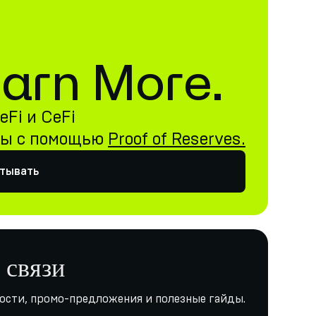
 Earn More.
Fi и CeFi
ны с помощью
Proof of Reserves.
атывать
 связи
ости, промо-предложения и полезные гайды.