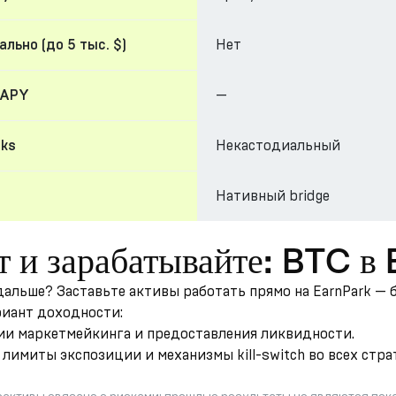
Нет
льно (до 5 тыс. $)
—
 APY
Некастодиальный
cks
Нативный bridge
т и зарабатывайте: BTC 
 дальше? Заставьте активы работать прямо на EarnPark —
риант доходности:
гии маркетмейкинга и предоставления ликвидности.
лимиты экспозиции и механизмы kill-switch во всех стра