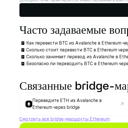
Доходность не гарантируется. Инвестирование в крипт
Часто задаваемые во
Как перевести BTC из Avalanche в Ethereum че
Сколько стоит перевести BTC в Ethereum чере
Сколько занимает перевод из Avalanche в Eth
Безопасно ли переводить BTC в Ethereum через
Связанные bridge-м
Переведите ETH из Avalanche в
Ethereum через bridge
Смотреть все bridge-маршруты Ethereum