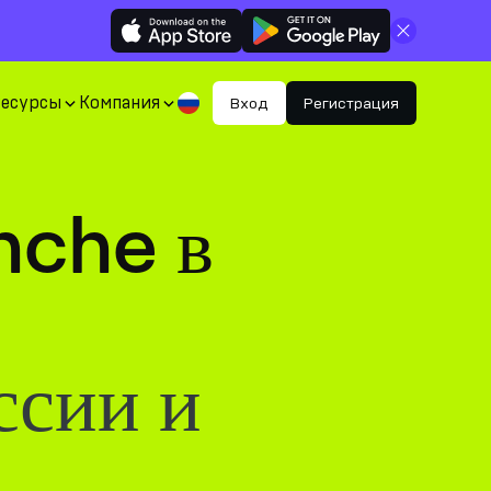
Закрыть
Ресурсы
Компания
Вход
Регистрация
nche в
ссии и