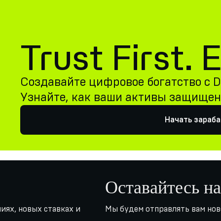
Trust First.
Создавайте цифровое богатство с De
Узнайте, как ваши активы защище
Начать зараб
Оставайтесь на
иях, новых ставках и
Мы будем отправлять вам нов