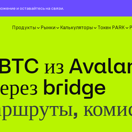
ожение и оставайтесь на связи.
Продукты
Рынки
Калькуляторы
Токен PARK
 BTC из Avala
ерез bridge
аршруты, коми