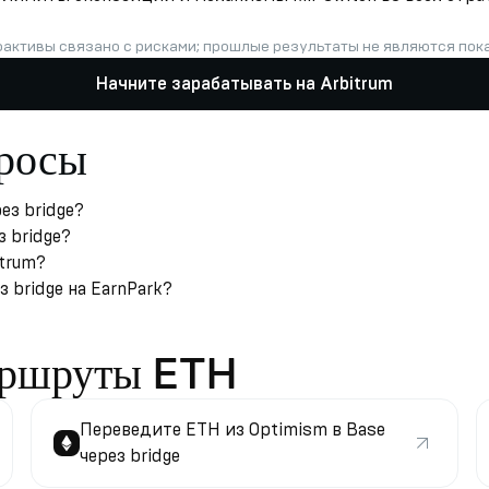
оактивы связано с рисками; прошлые результаты не являются по
Начните зарабатывать на Arbitrum
просы
ез bridge?
з bridge?
itrum?
 bridge на EarnPark?
аршруты ETH
Переведите ETH из Optimism в Base
через bridge