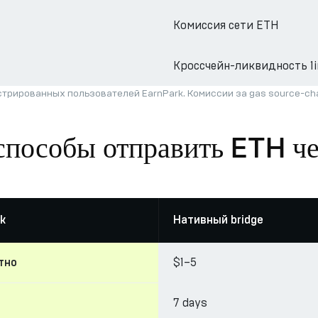
Комиссия сети ETH
Кроссчейн-ликвидность 1i
трированных пользователей EarnPark. Комиссии за gas source-c
способы отправить ETH че
k
Нативный bridge
$1–5
тно
7 days