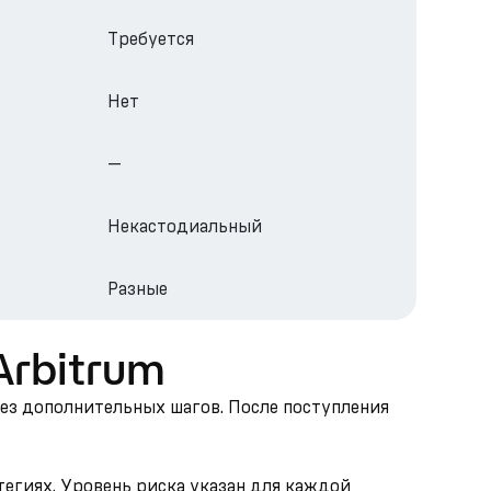
Требуется
Нет
—
Некастодиальный
Разные
 Arbitrum
без дополнительных шагов. После поступления
тегиях. Уровень риска указан для каждой