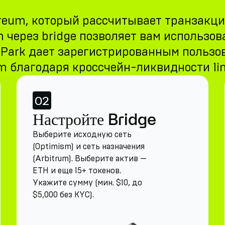
reum, который рассчитывает транзакци
m через bridge позволяет вам использо
rnPark дает зарегистрированным пользо
um благодаря кроссчейн-ликвидности 1in
02
Настройте Bridge
Выберите исходную сеть
(Optimism) и сеть назначения
(Arbitrum). Выберите актив —
ETH и еще 15+ токенов.
Укажите сумму (мин. $10, до
$5,000 без KYC).