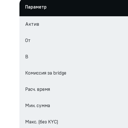
Параметр
Актив
От
В
Комиссия за bridge
Расч. время
Мин. сумма
Макс. (без KYC)