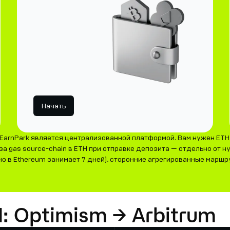
Начать
EarnPark является централизованной платформой. Вам нужен ETH 
а gas source-chain в ETH при отправке депозита — отдельно от ну
но в Ethereum занимает 7 дней), сторонние агрегированные маршр
H: Optimism → Arbitrum