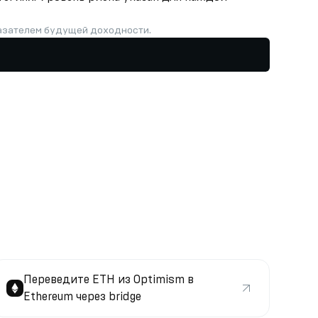
казателем будущей доходности.
Переведите ETH из Optimism в
Ethereum через bridge