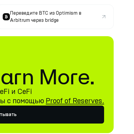
Переведите BTC из Optimism в
Arbitrum через bridge
 Earn More.
Fi и CeFi
ны с помощью
Proof of Reserves.
атывать