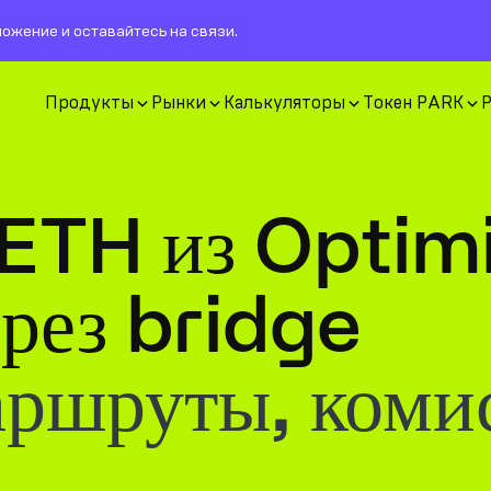
ожение и оставайтесь на связи.
Продукты
Рынки
Калькуляторы
Токен PARK
 ETH из Optim
рез bridge
аршруты, коми