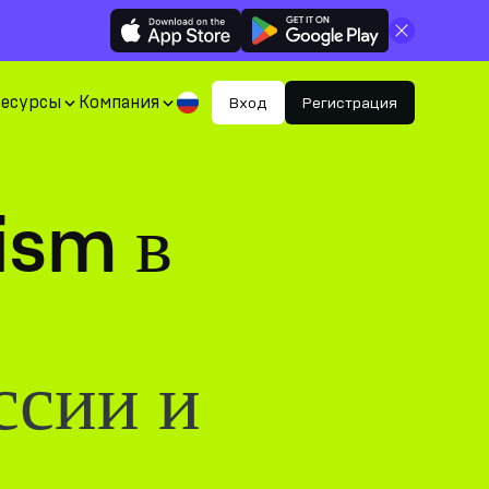
Закрыть
Ресурсы
Компания
Вход
Регистрация
ism в
ссии и