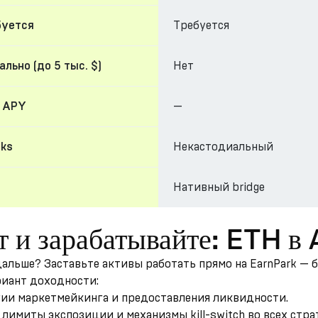
Требуется
буется
Нет
льно (до 5 тыс. $)
—
 APY
Некастодиальный
cks
Нативный bridge
т и зарабатывайте: ETH в
 дальше? Заставьте активы работать прямо на EarnPark — 
риант доходности:
гии маркетмейкинга и предоставления ликвидности.
лимиты экспозиции и механизмы kill-switch во всех стра