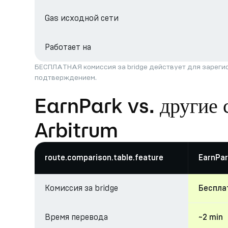
Gas исходной сети
Работает на
БЕСПЛАТНАЯ комиссия за bridge действует для зарегис
подтверждением.
EarnPark vs. другие 
Arbitrum
route.comparison.table.feature
EarnPar
Комиссия за bridge
Беспла
Время перевода
~2 min