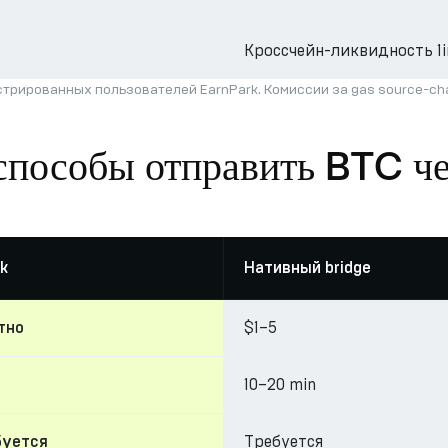
Кроссчейн-ликвидность 1i
трированных пользователей EarnPark. Комиссии за gas source-c
способы отправить BTC че
k
Нативный bridge
$1–5
тно
10–20 min
Требуется
буется