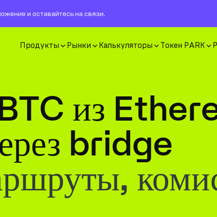
ожение и оставайтесь на связи.
Продукты
Рынки
Калькуляторы
Токен PARK
 BTC из Ether
ерез bridge
аршруты, коми