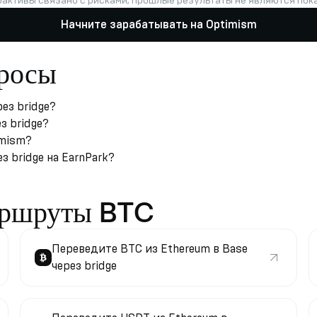
оактивы связано с рисками; прошлые результаты не являются по
Начните зарабатывать на Optimism
просы
ез bridge?
з bridge?
imism?
з bridge на EarnPark?
аршруты BTC
Переведите BTC из Ethereum в Base
через bridge