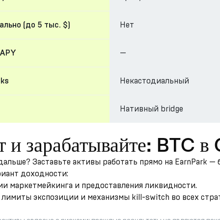
Нет
льно (до 5 тыс. $)
—
 APY
Некастодиальный
cks
Нативный bridge
т и зарабатывайте: BTC 
 дальше? Заставьте активы работать прямо на EarnPark —
риант доходности:
гии маркетмейкинга и предоставления ликвидности.
лимиты экспозиции и механизмы kill-switch во всех стра