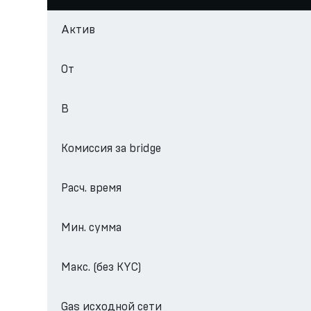
Актив
От
В
Комиссия за bridge
Расч. время
Мин. сумма
Макс. (без KYC)
Gas исходной сети