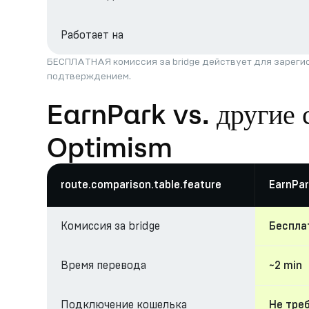
Работает на
БЕСПЛАТНАЯ комиссия за bridge действует для зарегис
подтверждением.
EarnPark vs. другие 
Optimism
route.comparison.table.feature
EarnPar
Комиссия за bridge
Беспла
Время перевода
~2 min
Подключение кошелька
Не тре