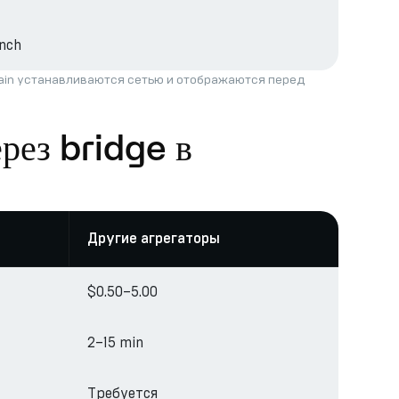
nch
hain устанавливаются сетью и отображаются перед
рез bridge в
Другие агрегаторы
$0.50–5.00
2–15 min
Требуется