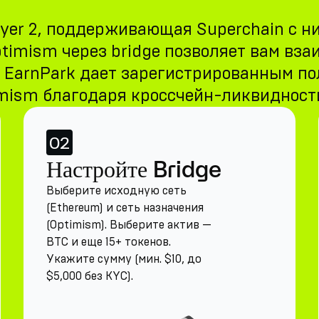
yer 2, поддерживающая Superchain с н
timism через bridge позволяет вам вз
t. EarnPark дает зарегистрированным п
imism благодаря кроссчейн-ликвидности
02
Настройте Bridge
Выберите исходную сеть
(Ethereum) и сеть назначения
(Optimism). Выберите актив —
BTC и еще 15+ токенов.
Укажите сумму (мин. $10, до
$5,000 без KYC).