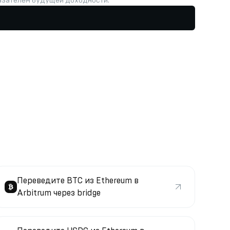
казателем будущей доходности.
Переведите BTC из Ethereum в
Arbitrum через bridge