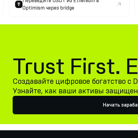
Переведите USDT из Ethereum в
Optimism через bridge
Trust First.
Создавайте цифровое богатство с De
Узнайте, как ваши активы защище
Начать зараб