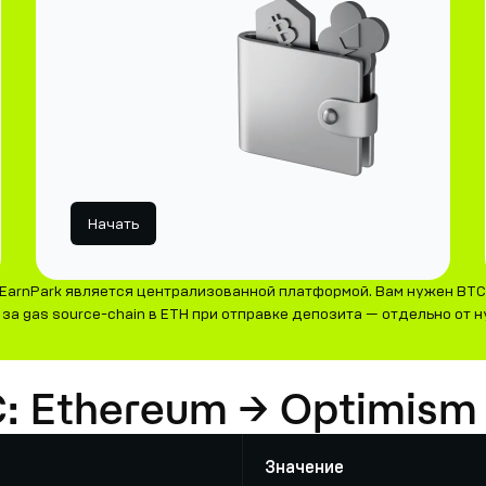
Начать
EarnPark является централизованной платформой. Вам нужен BTC
а gas source-chain в ETH при отправке депозита — отдельно от ну
C: Ethereum → Optimism
Значение