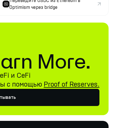
Переведите USDC из Ethereum в
Optimism через bridge
 Earn More.
Fi и CeFi
ны с помощью
Proof of Reserves.
атывать