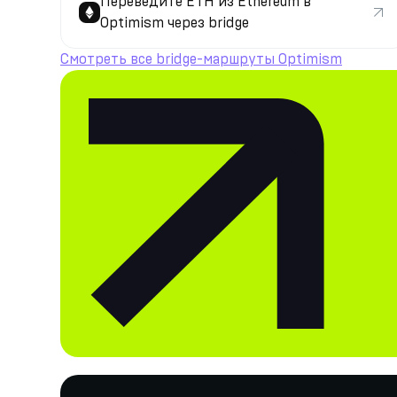
Переведите ETH из Ethereum в
Optimism через bridge
Смотреть все bridge-маршруты Optimism