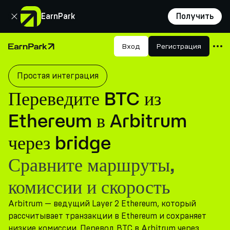
Закрыть
EarnPark
Получить
Продукты
Вход
Регистрация
Главная страница
Рынки
Простая интеграция
Калькуляторы
Переведите BTC из
Токен PARK
Ethereum в Arbitrum
Ресурсы
через bridge
Компания
Сравните маршруты,
комиссии и скорость
Arbitrum — ведущий Layer 2 Ethereum, который
рассчитывает транзакции в Ethereum и сохраняет
низкие комиссии. Перевод BTC в Arbitrum через