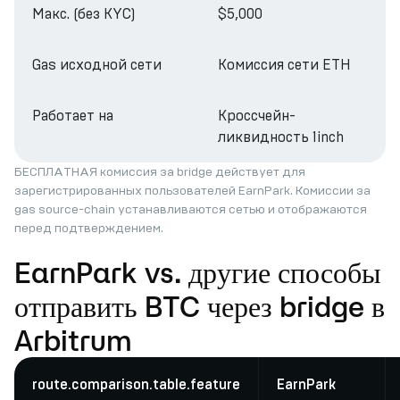
Макс. (без KYC)
$5,000
Gas исходной сети
Комиссия сети ETH
Работает на
Кроссчейн-
ликвидность 1inch
БЕСПЛАТНАЯ комиссия за bridge действует для
зарегистрированных пользователей EarnPark. Комиссии за
gas source-chain устанавливаются сетью и отображаются
перед подтверждением.
EarnPark vs. другие способы
отправить BTC через bridge в
Arbitrum
route.comparison.table.feature
EarnPark