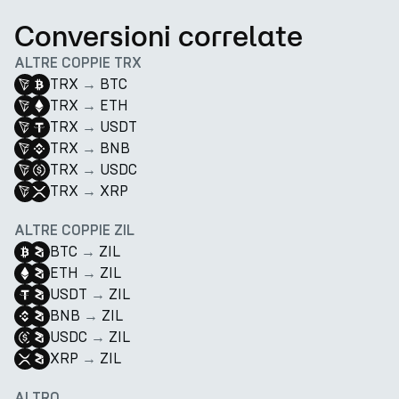
Conversioni correlate
ALTRE COPPIE TRX
TRX
→
BTC
TRX
→
ETH
TRX
→
USDT
TRX
→
BNB
TRX
→
USDC
TRX
→
XRP
ALTRE COPPIE ZIL
BTC
→
ZIL
ETH
→
ZIL
USDT
→
ZIL
BNB
→
ZIL
USDC
→
ZIL
XRP
→
ZIL
ALTRO