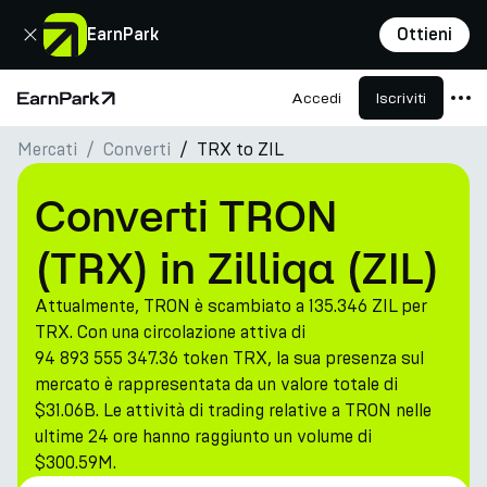
Chiudi
EarnPark
Ottieni
Accedi
Iscriviti
Pagina principale
Mercati
Converti
TRX to ZIL
Prodotti
Mercati
Converti TRON
Calcolatori
(TRX) in Zilliqa (ZIL)
PARK Token
Attualmente, TRON è scambiato a 135.346 ZIL per
Risorse
TRX. Con una circolazione attiva di
94 893 555 347.36 token TRX, la sua presenza sul
Azienda
mercato è rappresentata da un valore totale di
$31.06B. Le attività di trading relative a TRON nelle
ultime 24 ore hanno raggiunto un volume di
$300.59M.