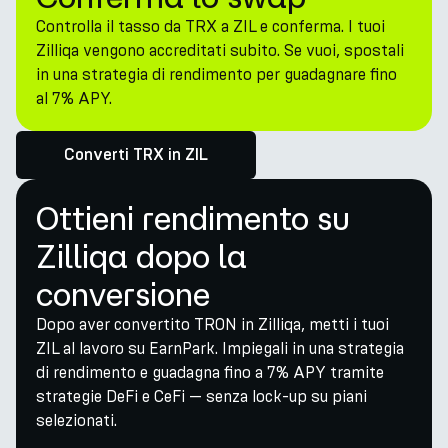
Controlla il tasso da TRX a ZIL e conferma. I tuoi
Zilliqa vengono accreditati subito. Se vuoi, spostali
in una strategia di rendimento per guadagnare fino
al 7% APY.
Converti TRX in ZIL
Ottieni rendimento su
Zilliqa dopo la
conversione
Dopo aver convertito TRON in Zilliqa, metti i tuoi
ZIL al lavoro su EarnPark. Impiegali in una strategia
di rendimento e guadagna fino a 7% APY tramite
strategie DeFi e CeFi — senza lock-up su piani
selezionati.