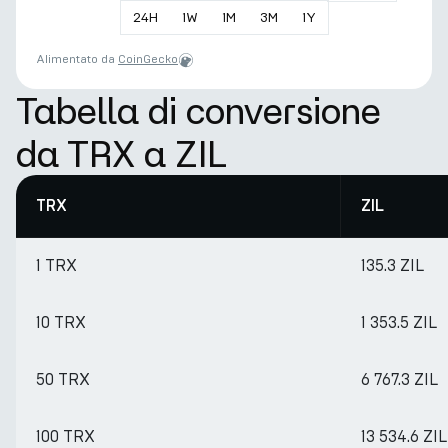
24
H
1
W
1
M
3
M
1
Y
Alimentato da
CoinGecko
Tabella di conversione
da TRX a ZIL
TRX
ZIL
1 TRX
135.3 ZIL
10 TRX
1 353.5 ZIL
50 TRX
6 767.3 ZIL
100 TRX
13 534.6 ZIL