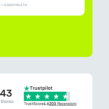
X
≈
0.00017196 ETH
Trustpilot
.43
Storico
TrustScore
Recensioni
4.6
203