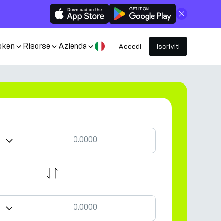
Chiudi
oken
Risorse
Azienda
Accedi
Iscriviti