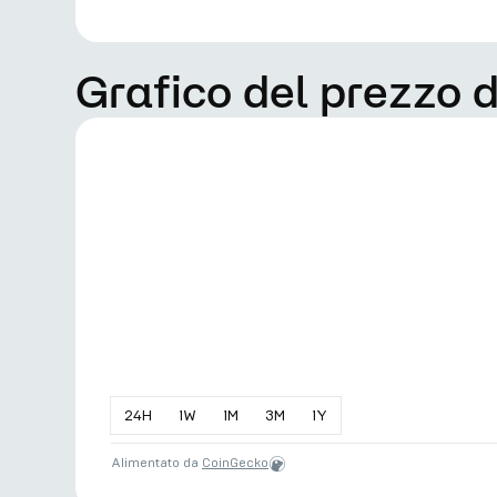
Grafico del prezzo 
24
H
1
W
1
M
3
M
1
Y
Alimentato da
CoinGecko