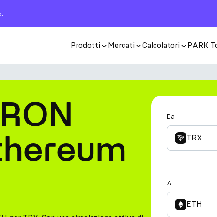
o.
Prodotti
Mercati
Calcolatori
PARK T
TRON
Da
Ethereum
TRX
A
ETH