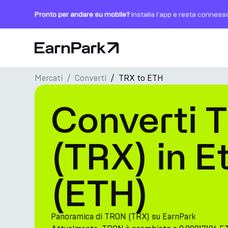
Pronto per andare su mobile?
Installa l'app e resta conness
Pagina principale
Mercati
Converti
TRX to ETH
Prodotti
Converti 
Mercati
Calcolatori
(TRX) in 
PARK Token
(ETH)
Risorse
Azienda
Panoramica di TRON (TRX) su EarnPark