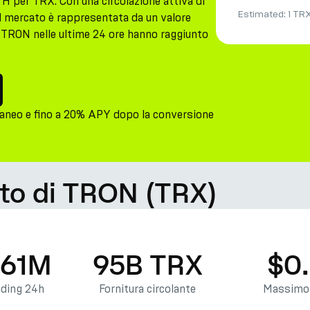
 per TRX. Con una circolazione attiva di
Estimated:
1 TR
l mercato è rappresentata da un valore
e a TRON nelle ultime 24 ore hanno raggiunto
aneo e fino a 20% APY dopo la conversione
ato di TRON (TRX)
.61M
95B TRX
$0
ading 24h
Fornitura circolante
Massimo 