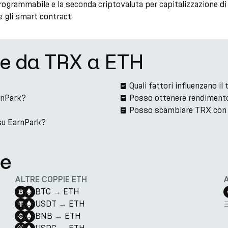
grammabile e la seconda criptovaluta per capitalizzazione di m
e gli smart contract.
ne da TRX a ETH
Quali fattori influenzano 
rnPark?
Posso ottenere rendiment
Posso scambiare TRX con
su EarnPark?
te
ALTRE COPPIE ETH
BTC
→
ETH
USDT
→
ETH
BNB
→
ETH