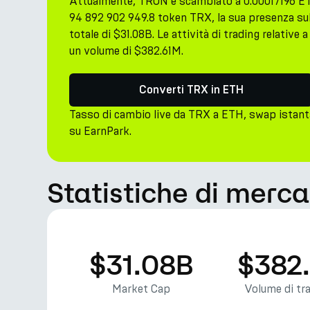
Attualmente, TRON è scambiato a 0.00017196 ETH
94 892 902 949.8 token TRX, la sua presenza su
totale di $31.08B. Le attività di trading relativ
un volume di $382.61M.
Converti TRX in ETH
Tasso di cambio live da TRX a ETH, swap istant
su EarnPark.
Statistiche di merc
$31.08B
$382
Market Cap
Volume di tr