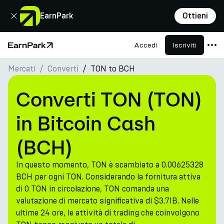
Chiudi
EarnPark
Ottieni
Accedi
Iscriviti
Pagina principale
Mercati
Converti
TON to BCH
Prodotti
Mercati
Converti TON (TON)
Calcolatori
in Bitcoin Cash
PARK Token
(BCH)
Risorse
In questo momento, TON è scambiato a 0.00625328
Azienda
BCH per ogni TON. Considerando la fornitura attiva
di 0 TON in circolazione, TON comanda una
valutazione di mercato significativa di $3.71B. Nelle
ultime 24 ore, le attività di trading che coinvolgono