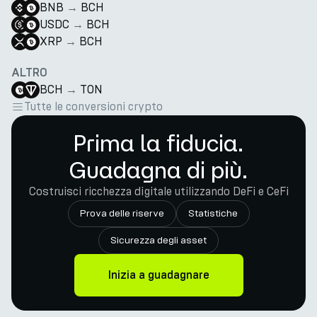
BNB
→
BCH
USDC
→
BCH
XRP
→
BCH
ALTRO
BCH
→
TON
Tutte le conversioni crypto
Prima la fiducia.
Guadagna di più.
Costruisci ricchezza digitale utilizzando DeFi e CeFi
Prova delle riserve
Statistiche
Sicurezza degli asset
Inizia a guadagnare