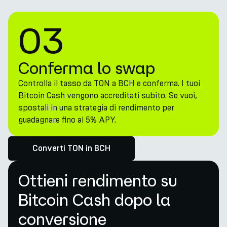
03
Conferma lo swap
Controlla il tasso da TON a BCH e conferma. I tuoi
Bitcoin Cash vengono accreditati subito. Se vuoi,
spostali in una strategia di rendimento per
guadagnare fino al 5% APY.
Converti TON in BCH
Ottieni rendimento su
Bitcoin Cash dopo la
conversione