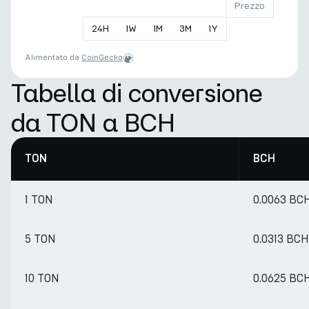
Prezzo
24
H
1
W
1
M
3
M
1
Y
Alimentato da
CoinGecko
Tabella di conversione
da TON a BCH
TON
BCH
1 TON
0.0063 BC
5 TON
0.0313 BCH
10 TON
0.0625 BC