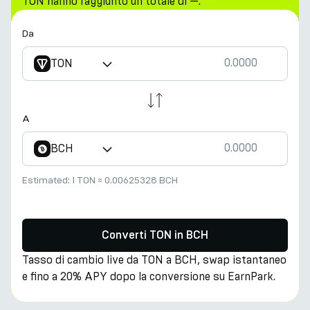
TON hanno raggiunto un totale di —.
Da
TON
A
BCH
Estimated:
1 TON
≈
0.00625328 BCH
Converti TON in BCH
Tasso di cambio live da TON a BCH, swap istantaneo
e fino a 20% APY dopo la conversione su EarnPark.