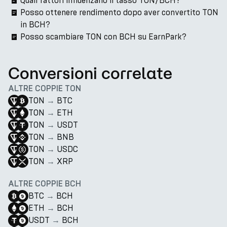
Quali fattori influenzano il tasso TON/BCH?
Posso ottenere rendimento dopo aver convertito TON
in BCH?
Posso scambiare TON con BCH su EarnPark?
Conversioni correlate
ALTRE COPPIE TON
TON
→
BTC
TON
→
ETH
TON
→
USDT
TON
→
BNB
TON
→
USDC
TON
→
XRP
ALTRE COPPIE BCH
BTC
→
BCH
ETH
→
BCH
USDT
→
BCH