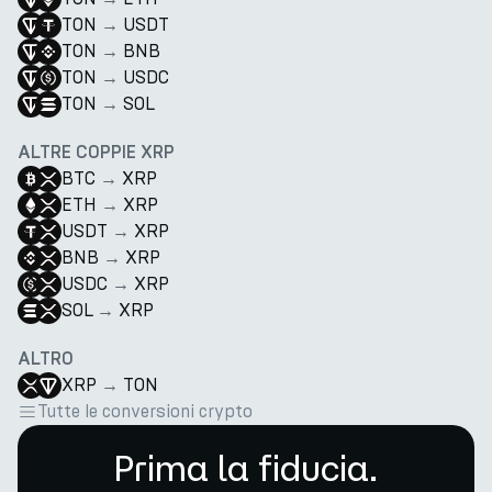
TON
→
USDT
TON
→
BNB
TON
→
USDC
TON
→
SOL
ALTRE COPPIE XRP
BTC
→
XRP
ETH
→
XRP
USDT
→
XRP
BNB
→
XRP
USDC
→
XRP
SOL
→
XRP
ALTRO
XRP
→
TON
Tutte le conversioni crypto
Prima la fiducia.