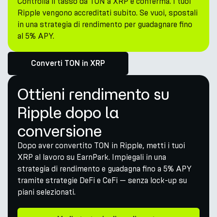
Controlla il tasso da TON a XRP e conferma. I tuoi
Ripple vengono accreditati subito. Se vuoi, spostali
in una strategia di rendimento per guadagnare fino
al 5% APY.
Converti TON in XRP
Ottieni rendimento su
Ripple dopo la
conversione
Dopo aver convertito TON in Ripple, metti i tuoi
XRP al lavoro su EarnPark. Impiegali in una
strategia di rendimento e guadagna fino a 5% APY
tramite strategie DeFi e CeFi — senza lock-up su
piani selezionati.