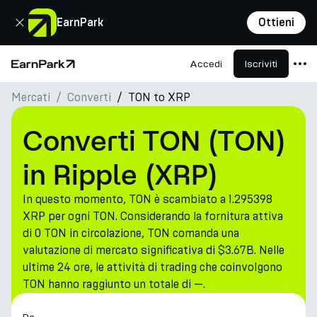
Chiudi
EarnPark
Ottieni
Accedi
Iscriviti
Pagina principale
Mercati
Converti
TON to XRP
Prodotti
Mercati
Converti TON (TON)
Calcolatori
in Ripple (XRP)
PARK Token
In questo momento, TON è scambiato a 1.295398
Risorse
XRP per ogni TON. Considerando la fornitura attiva
di 0 TON in circolazione, TON comanda una
Azienda
valutazione di mercato significativa di $3.67B. Nelle
ultime 24 ore, le attività di trading che coinvolgono
TON hanno raggiunto un totale di —.