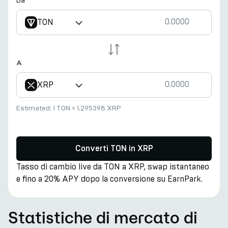
Da
TON
A
XRP
Estimated:
1 TON
≈
1.295398 XRP
Converti TON in XRP
Tasso di cambio live da TON a XRP, swap istantaneo
e fino a 20% APY dopo la conversione su EarnPark.
Statistiche di mercato di