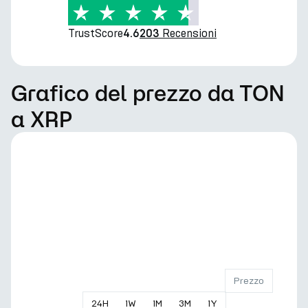
TrustScore
Recensioni
4.6
203
Grafico del prezzo da TON
a XRP
Prezzo
24
H
1
W
1
M
3
M
1
Y