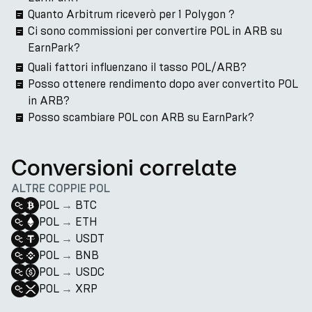
Quanto Arbitrum riceverò per 1 Polygon ?
Ci sono commissioni per convertire POL in ARB su
EarnPark?
Quali fattori influenzano il tasso POL/ARB?
Posso ottenere rendimento dopo aver convertito POL
in ARB?
Posso scambiare POL con ARB su EarnPark?
Conversioni correlate
ALTRE COPPIE POL
POL
→
BTC
POL
→
ETH
POL
→
USDT
POL
→
BNB
POL
→
USDC
POL
→
XRP