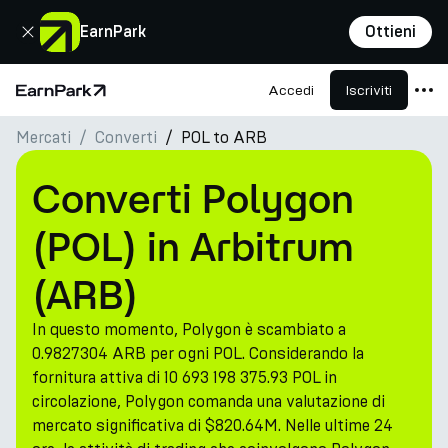
Chiudi
EarnPark
Ottieni
Accedi
Iscriviti
Pagina principale
Mercati
Converti
POL to ARB
Prodotti
Mercati
Converti Polygon
Calcolatori
(POL) in Arbitrum
PARK Token
(ARB)
Risorse
In questo momento, Polygon è scambiato a
Azienda
0.9827304 ARB per ogni POL. Considerando la
fornitura attiva di 10 693 198 375.93 POL in
circolazione, Polygon comanda una valutazione di
mercato significativa di $820.64M. Nelle ultime 24