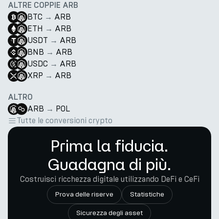
ALTRE COPPIE ARB
BTC
→
ARB
ETH
→
ARB
USDT
→
ARB
BNB
→
ARB
USDC
→
ARB
XRP
→
ARB
ALTRO
ARB
→
POL
Tutte le conversioni crypto
Prima la fiducia.
Guadagna di più.
Costruisci ricchezza digitale utilizzando DeFi e CeFi
Prova delle riserve
Statistiche
Sicurezza degli asset