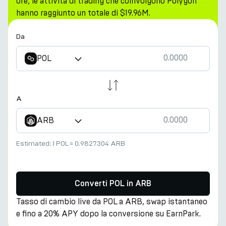
ore, le attività di trading che coinvolgono Polygon
hanno raggiunto un totale di $19.96M.
Da
POL
A
ARB
Estimated:
1 POL
≈
0.9827304 ARB
Converti POL in ARB
Tasso di cambio live da POL a ARB, swap istantaneo
e fino a 20% APY dopo la conversione su EarnPark.