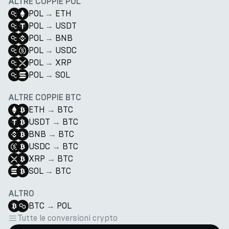
ALTRE COPPIE POL
POL
→
ETH
POL
→
USDT
POL
→
BNB
POL
→
USDC
POL
→
XRP
POL
→
SOL
ALTRE COPPIE BTC
ETH
→
BTC
USDT
→
BTC
BNB
→
BTC
USDC
→
BTC
XRP
→
BTC
SOL
→
BTC
ALTRO
BTC
→
POL
Tutte le conversioni crypto