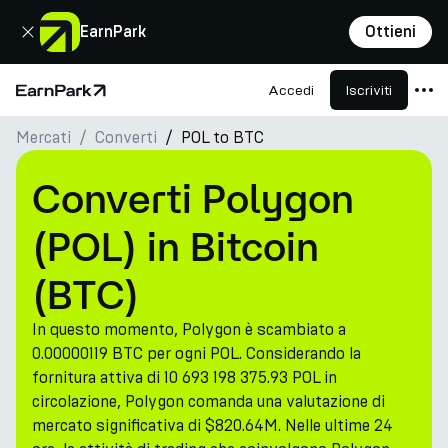
Chiudi
EarnPark
Ottieni
Accedi
Iscriviti
Pagina principale
Mercati
Converti
POL to BTC
Prodotti
Mercati
Converti Polygon
Calcolatori
(POL) in Bitcoin
PARK Token
(BTC)
Risorse
In questo momento, Polygon è scambiato a
Azienda
0.00000119 BTC per ogni POL. Considerando la
fornitura attiva di 10 693 198 375.93 POL in
circolazione, Polygon comanda una valutazione di
mercato significativa di $820.64M. Nelle ultime 24