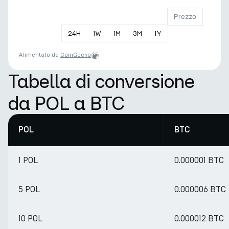
Prezzo
24
H
1
W
1
M
3
M
1
Y
Alimentato da
CoinGecko
Tabella di conversione
da POL a BTC
POL
BTC
1 POL
0.000001 BTC
5 POL
0.000006 BTC
10 POL
0.000012 BTC