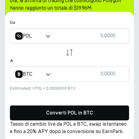
ore, le attività di trading che coinvolgono Polygon
hanno raggiunto un totale di $19.96M.
Da
POL
A
BTC
Estimated:
1 POL
≈
0.00000119 BTC
Converti POL in BTC
Tasso di cambio live da POL a BTC, swap istantaneo
e fino a 20% APY dopo la conversione su EarnPark.