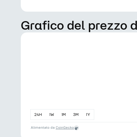
Grafico del prezzo
24
H
1
W
1
M
3
M
1
Y
Alimentato da
CoinGecko