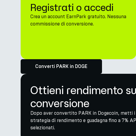
Registrati o accedi
Crea un account EarnPark gratuito. Nessuna
commissione di conversione.
Converti PARK in DOGE
Ottieni rendimento s
conversione
Dopo aver convertito PARK in Dogecoin, metti i 
strategia di rendimento e guadagna fino a 7% AP
selezionati.