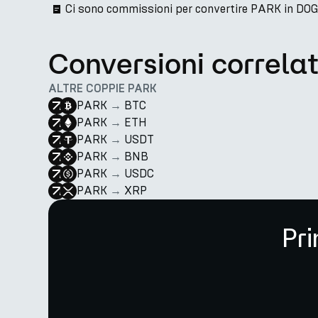
Ci sono commissioni per convertire PARK in DO
Conversioni correla
ALTRE COPPIE PARK
PARK
→
BTC
PARK
→
ETH
PARK
→
USDT
PARK
→
BNB
PARK
→
USDC
PARK
→
XRP
Pri