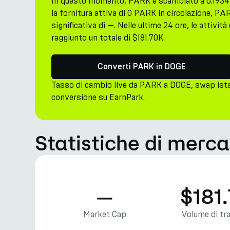
In questo momento, PARK è scambiato a 0.193
la fornitura attiva di 0 PARK in circolazione, 
significativa di —. Nelle ultime 24 ore, le attiv
raggiunto un totale di $181.70K.
Converti PARK in DOGE
Tasso di cambio live da PARK a DOGE, swap ist
conversione su EarnPark.
Statistiche di merc
—
$181
Market Cap
Volume di tr