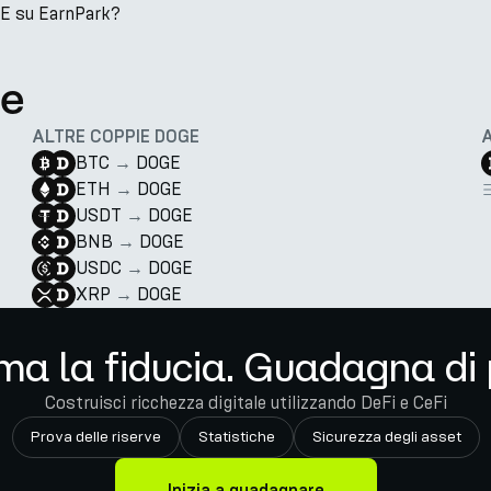
GE su EarnPark?
te
ALTRE COPPIE DOGE
BTC
→
DOGE
ETH
→
DOGE
USDT
→
DOGE
BNB
→
DOGE
USDC
→
DOGE
XRP
→
DOGE
ma la fiducia. Guadagna di 
Costruisci ricchezza digitale utilizzando DeFi e CeFi
Prova delle riserve
Statistiche
Sicurezza degli asset