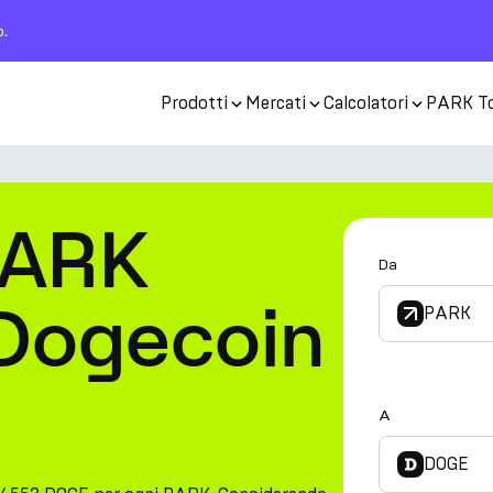
o.
Prodotti
Mercati
Calcolatori
PARK T
PARK
Da
 Dogecoin
PARK
A
DOGE