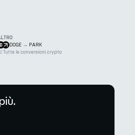
ALTRO
DOGE
→
PARK
Tutte le conversioni crypto
più.