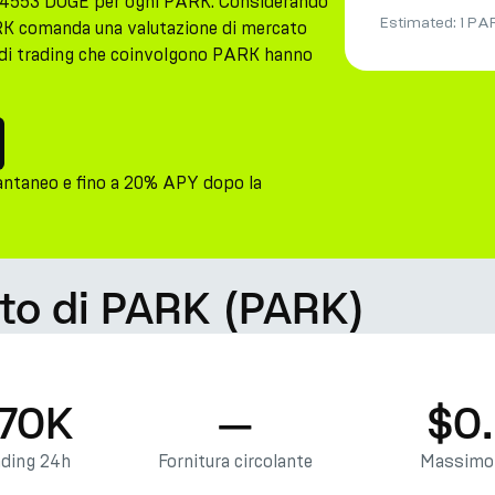
44553 DOGE per ogni PARK. Considerando
Estimated:
1 PA
PARK comanda una valutazione di mercato
ità di trading che coinvolgono PARK hanno
antaneo e fino a 20% APY dopo la
ato di PARK (PARK)
.70K
—
$0
ading 24h
Fornitura circolante
Massimo 