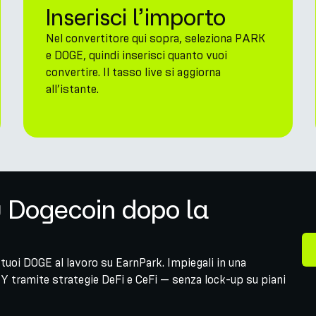
Inserisci l’importo
Nel convertitore qui sopra, seleziona PARK
e DOGE, quindi inserisci quanto vuoi
convertire. Il tasso live si aggiorna
all’istante.
u Dogecoin dopo la
tuoi DOGE al lavoro su EarnPark. Impiegali in una
Y tramite strategie DeFi e CeFi — senza lock-up su piani