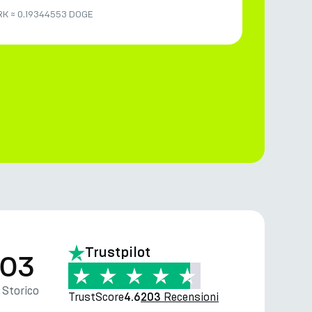
RK
≈
0.19344553 DOGE
Trustpilot
.03
Storico
TrustScore
Recensioni
4.6
203