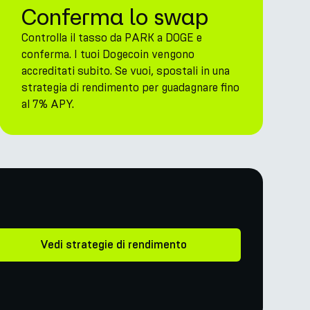
Conferma lo swap
Controlla il tasso da PARK a DOGE e
conferma. I tuoi Dogecoin vengono
accreditati subito. Se vuoi, spostali in una
strategia di rendimento per guadagnare fino
al 7% APY.
Vedi strategie di rendimento