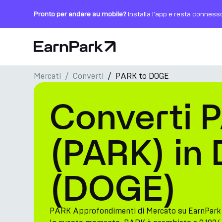
Pronto per andare su mobile?
Installa l'app e resta conness
Pagina principale
Mercati
Converti
PARK to DOGE
Prodotti
Converti 
Mercati
Calcolatori
(PARK) in
PARK Token
(DOGE)
Risorse
Azienda
PARK Approfondimenti di Mercato su EarnPark