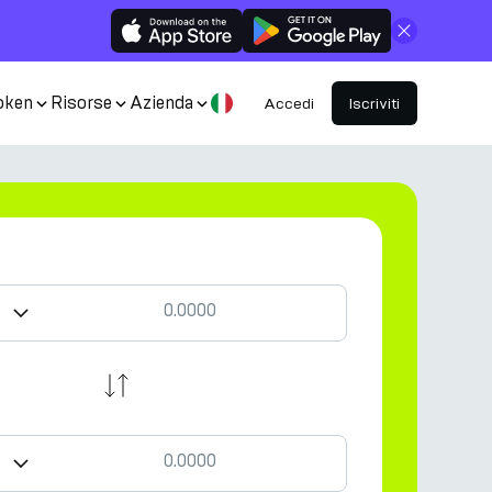
Chiudi
oken
Risorse
Azienda
Accedi
Iscriviti