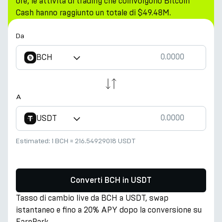
ore, le attività di trading che coinvolgono Bitcoin
Cash hanno raggiunto un totale di $49.48M.
Da
BCH
A
USDT
Estimated:
1 BCH
≈
216.54929018 USDT
Converti BCH in USDT
Tasso di cambio live da BCH a USDT, swap
istantaneo e fino a 20% APY dopo la conversione su
EarnPark.