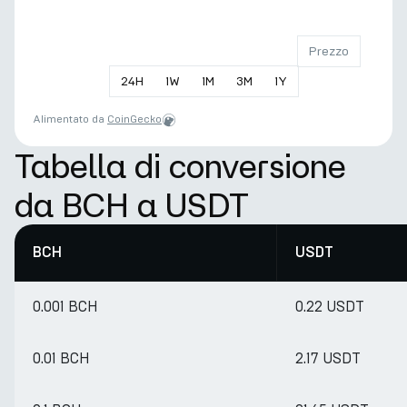
Prezzo
24
H
1
W
1
M
3
M
1
Y
Alimentato da
CoinGecko
Tabella di conversione
da BCH a USDT
BCH
USDT
0.001 BCH
0.22 USDT
0.01 BCH
2.17 USDT