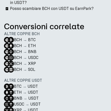
in USDT?
Posso scambiare BCH con USDT su EarnPark?
Conversioni correlate
ALTRE COPPIE BCH
BCH
→
BTC
BCH
→
ETH
BCH
→
BNB
BCH
→
USDC
BCH
→
XRP
BCH
→
SOL
ALTRE COPPIE USDT
BTC
→
USDT
ETH
→
USDT
BNB
→
USDT
USDC
→
USDT
XRP
→
USDT