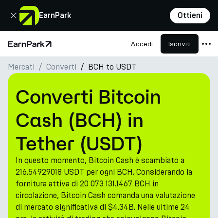
Chiudi
EarnPark
Ottieni
Accedi
Iscriviti
Pagina principale
Mercati
Converti
BCH to USDT
Prodotti
Mercati
Converti Bitcoin
Calcolatori
Cash (BCH) in
PARK Token
Tether (USDT)
Risorse
In questo momento, Bitcoin Cash è scambiato a
Azienda
216.54929018 USDT per ogni BCH. Considerando la
fornitura attiva di 20 073 131.1467 BCH in
circolazione, Bitcoin Cash comanda una valutazione
di mercato significativa di $4.34B. Nelle ultime 24