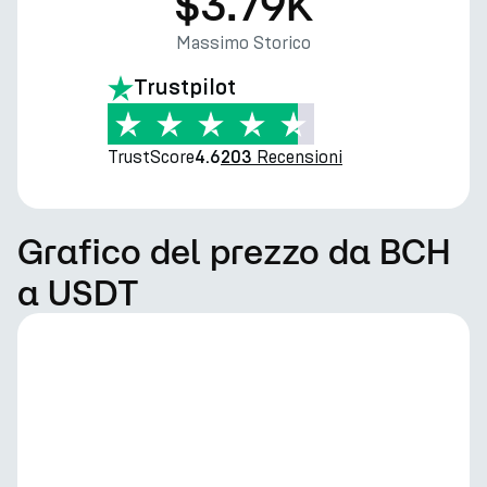
$3.79K
Massimo Storico
Trustpilot
TrustScore
Recensioni
4.6
203
Grafico del prezzo da BCH
a USDT