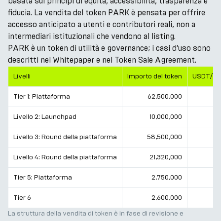
basata sui principi di equità, accessibilità, trasparenza e
fiducia. La vendita del token PARK è pensata per offrire
accesso anticipato a utenti e contributori reali, non a
intermediari istituzionali che vendono al listing.
PARK è un token di utilità e governance; i casi d’uso sono
descritti nel Whitepaper e nel Token Sale Agreement.
Livelli
Importo del token
USDT/P
Tier 1: Piattaforma
62,500,000
Livello 2: Launchpad
10,000,000
Livello 3: Round della piattaforma
58,500,000
0
Livello 4: Round della piattaforma
21,320,000
0
Tier 5: Piattaforma
2,750,000
0
Tier 6
2,600,000
La struttura della vendita di token è in fase di revisione e