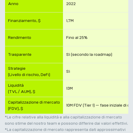
Anno
2022
Finanziamento, $
1,7M
Rendimento
Fino al 25%
Per profess
Trasparente
Sì (secondo la roadmap)
Strategie
Sì
(Livello di rischio, DeFi)
Liquidità
13M
(TVL / AUM), $
Capitalizzazione di mercato
10M FDV (Tier 1) — fase iniziale di cr
(FDV), $
*Le cifre relative alla liquidità e alla capitalizzazione di mercato
sono stime del nostro team e possono differire dai valori effettivi.
*La capitalizzazione di mercato rappresenta dati approssimativi