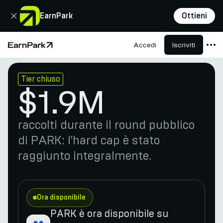
Chiudi
EarnPark
Ottieni
Accedi
Iscriviti
Pagina principale
Prodotti
Tier chiuso
$1.9M
Mercati
Calcolatori
raccolti durante il round pubblico
PARK Token
di PARK: l'hard cap è stato
Risorse
raggiunto integralmente.
Azienda
Ora disponibile
PARK è ora disponibile su