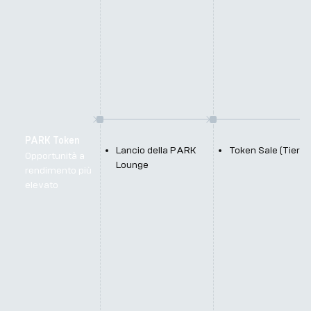
PARK Token
Lancio della PARK 
Token Sale (Tier 1)
Opportunità a
Lounge
rendimento più
elevato