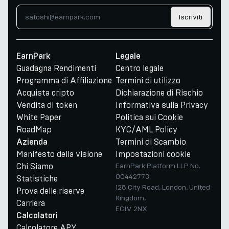
Iscriviti
EarnPark
Legale
Guadagna Rendimenti
Centro legale
Programma di Affiliazione
Termini di utilizzo
Acquista cripto
Dichiarazione di Rischio
Vendita di token
Informativa sulla Privacy
White Paper
Politica sui Cookie
RoadMap
KYC/AML Policy
Termini di Scambio
Azienda
Manifesto della visione
Impostazioni cookie
Chi Siamo
EarnPark Platform LLP No.
OC442773
Statistiche
128 City Road, London, United
Prova delle riserve
Kingdom,
Carriera
EC1V 2NX
Calcolatori
Calcolatore APY