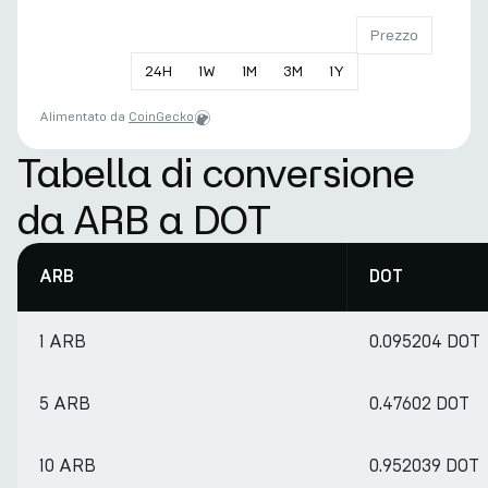
Prezzo
24
H
1
W
1
M
3
M
1
Y
Alimentato da
CoinGecko
Tabella di conversione
da ARB a DOT
ARB
DOT
1 ARB
0.095204 DOT
5 ARB
0.47602 DOT
10 ARB
0.952039 DOT