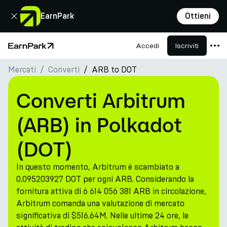
Chiudi
EarnPark
Ottieni
Accedi
Iscriviti
Pagina principale
Mercati
Converti
ARB to DOT
Prodotti
Mercati
Converti Arbitrum
Calcolatori
(ARB) in Polkadot
PARK Token
(DOT)
Risorse
In questo momento, Arbitrum è scambiato a
Azienda
0.095203927 DOT per ogni ARB. Considerando la
fornitura attiva di 6 614 056 381 ARB in circolazione,
Arbitrum comanda una valutazione di mercato
significativa di $516.64M. Nelle ultime 24 ore, le