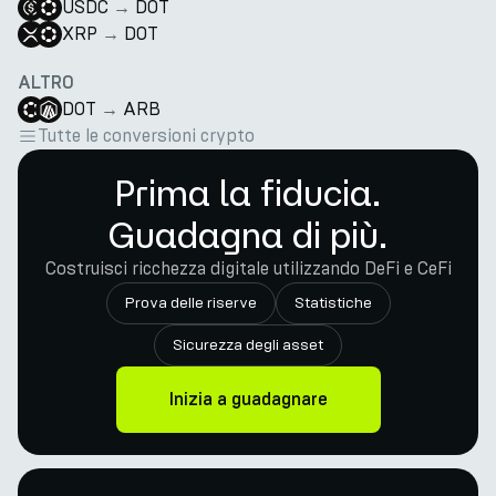
USDC
→
DOT
XRP
→
DOT
ALTRO
DOT
→
ARB
Tutte le conversioni crypto
Prima la fiducia.
Guadagna di più.
Costruisci ricchezza digitale utilizzando DeFi e CeFi
Prova delle riserve
Statistiche
Sicurezza degli asset
Inizia a guadagnare