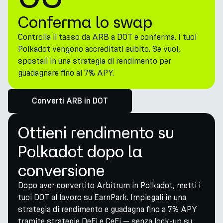
Conferma lo swap
Controlla il tasso da ARB a DOT e conferma. I tuoi
Polkadot vengono accreditati subito. Se vuoi,
spostali in una strategia di rendimento per
guadagnare fino al 7% APY.
Converti ARB in DOT
Ottieni rendimento su
Polkadot dopo la
conversione
Dopo aver convertito Arbitrum in Polkadot, metti i
tuoi DOT al lavoro su EarnPark. Impiegali in una
strategia di rendimento e guadagna fino a 7% APY
tramite strategie DeFi e CeFi — senza lock-up su