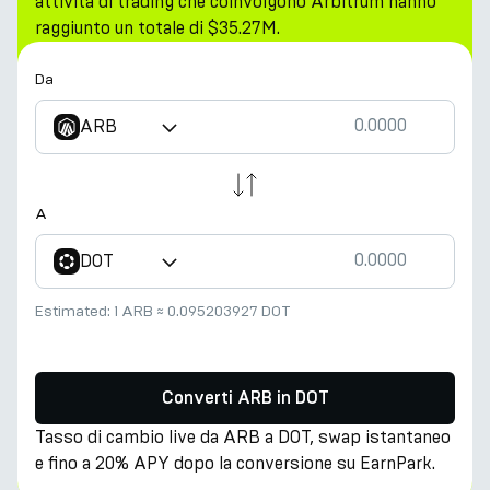
attività di trading che coinvolgono Arbitrum hanno
raggiunto un totale di $35.27M.
Da
ARB
A
DOT
Estimated:
1 ARB
≈
0.095203927 DOT
Converti ARB in DOT
Tasso di cambio live da ARB a DOT, swap istantaneo
e fino a 20% APY dopo la conversione su EarnPark.