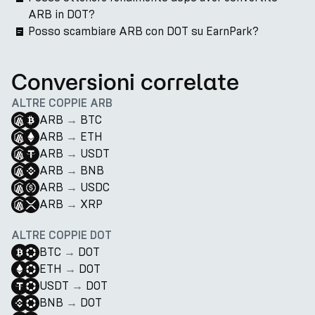
ARB in DOT?
Posso scambiare ARB con DOT su EarnPark?
Conversioni correlate
ALTRE COPPIE ARB
ARB
→
BTC
ARB
→
ETH
ARB
→
USDT
ARB
→
BNB
ARB
→
USDC
ARB
→
XRP
ALTRE COPPIE DOT
BTC
→
DOT
ETH
→
DOT
USDT
→
DOT
BNB
→
DOT