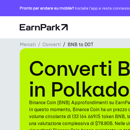
Pronto per andare su mobile?
Installa l'app e resta conness
Pagina principale
Mercati
Converti
BNB to DOT
Prodotti
Converti 
Mercati
Calcolatori
in Polkad
PARK Token
Risorse
Binance Coin (BNB) Approfondimenti su EarnPa
In questo momento, Binance Coin ha un prezzo
Azienda
volume circolante di 133 164 669.15 token BNB, l
una valutazione complessiva di $78.80B. Nelle ult