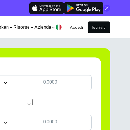
Chiudi
oken
Risorse
Azienda
Accedi
Iscriviti