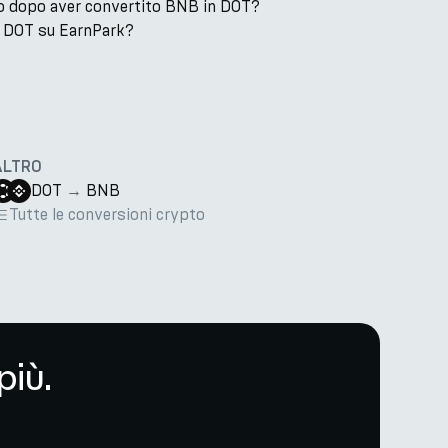
o dopo aver convertito BNB in DOT?
 DOT su EarnPark?
ALTRO
DOT
→
BNB
Tutte le conversioni crypto
più.