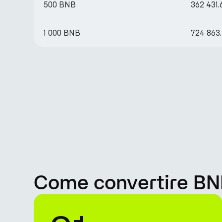
500 BNB
362 431
1 000 BNB
724 863
Come convertire BNB