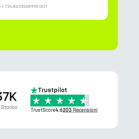
B
≈
724.8633508935 DOT
Trustpilot
37K
Storico
TrustScore
Recensioni
4.6
203