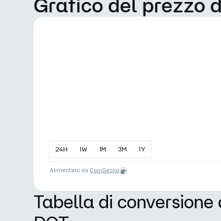
Grafico del prezzo
24
H
1
W
1
M
3
M
1
Y
Alimentato da
CoinGecko
Tabella di conversione