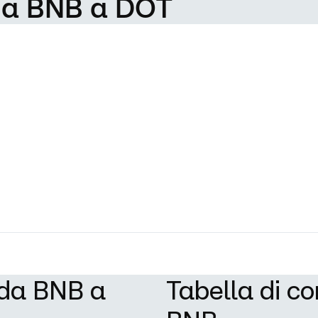
 da BNB a DOT
 da BNB a
Tabella di c