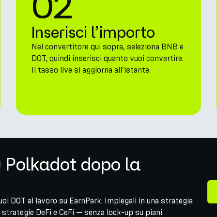
02
Inserisci l’importo
Nel convertitore qui sopra, seleziona BNB e
DOT, quindi inserisci quanto vuoi convertire.
Il tasso live si aggiorna all’istante.
u Polkadot dopo la
oi DOT al lavoro su EarnPark. Impiegali in una strategia
strategie DeFi e CeFi — senza lock-up su piani