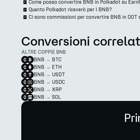
Come posso convertire BNB in Polkadot su Earn
Quanto Polkadot riceverò per 1 BNB?
Ci sono commissioni per convertire BNB in DOT 
Conversioni correla
ALTRE COPPIE BNB
BNB
→
BTC
BNB
→
ETH
BNB
→
USDT
BNB
→
USDC
BNB
→
XRP
BNB
→
SOL
Pri