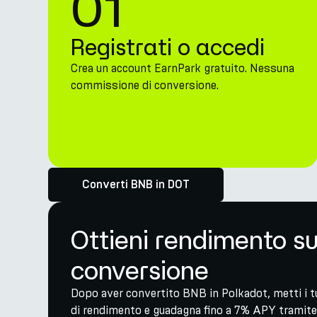
01
Registrati o accedi
Crea un account EarnPark gratuito. Nessuna
commissione di conversione.
Converti BNB in DOT
Ottieni rendimento s
conversione
Dopo aver convertito BNB in Polkadot, metti i tu
di rendimento e guadagna fino a 7% APY tramite 