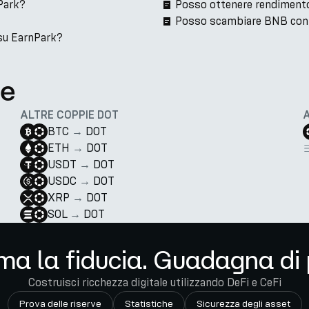
Park?
Posso ottenere rendiment
Posso scambiare BNB con
su EarnPark?
te
ALTRE COPPIE DOT
BTC
→
DOT
ETH
→
DOT
USDT
→
DOT
USDC
→
DOT
XRP
→
DOT
SOL
→
DOT
ma la fiducia. Guadagna di 
Costruisci ricchezza digitale utilizzando DeFi e CeFi
Prova delle riserve
Statistiche
Sicurezza degli asset