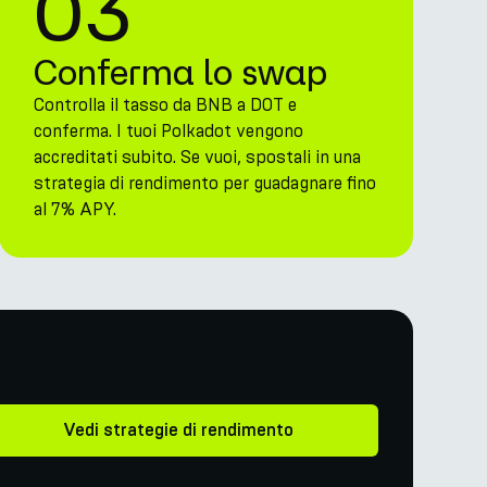
03
Conferma lo swap
Controlla il tasso da BNB a DOT e
conferma. I tuoi Polkadot vengono
accreditati subito. Se vuoi, spostali in una
strategia di rendimento per guadagnare fino
al 7% APY.
Vedi strategie di rendimento