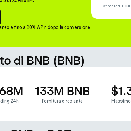
ale di $598.68M.
Estimated:
1 BN
aneo e fino a 20% APY dopo la conversione
ato di BNB (BNB)
.68M
133M BNB
$1.
ading 24h
Fornitura circolante
Massimo 