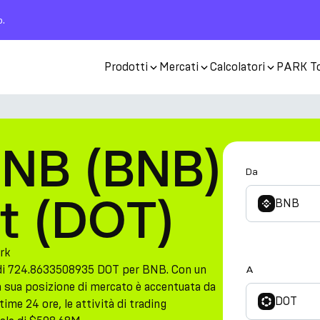
o.
Prodotti
Mercati
Calcolatori
PARK T
BNB (BNB)
Da
ot (DOT)
BNB
rk
 di 724.8633508935 DOT per BNB. Con un
A
a sua posizione di mercato è accentuata da
DOT
ime 24 ore, le attività di trading