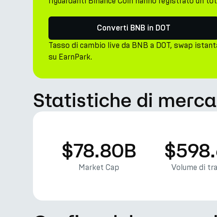
riguardanti Binance Coin hanno registrato un tot
Converti BNB in DOT
Tasso di cambio live da BNB a DOT, swap istant
su EarnPark.
Statistiche di merc
$78.80B
$598
Market Cap
Volume di tr