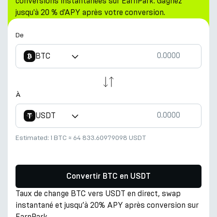
conversions instantanées sur EarnPark. Gagnez
jusqu'à 20 % d'APY après votre conversion.
De
BTC
À
USDT
Estimated:
1 BTC
≈
64 833.60979098 USDT
Convertir BTC en USDT
Taux de change BTC vers USDT en direct, swap
instantané et jusqu’à 20% APY après conversion sur
EarnPark.