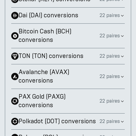
Dai
(
DAI
)
conversions
22 paires
Bitcoin Cash
(
BCH
)
22 paires
conversions
TON
(
TON
)
conversions
22 paires
Avalanche
(
AVAX
)
22 paires
conversions
PAX Gold
(
PAXG
)
22 paires
conversions
Polkadot
(
DOT
)
conversions
22 paires