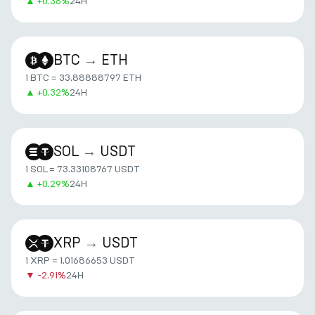
▲
+
0.36%
24H
BTC
→
ETH
1 BTC = 33.88888797 ETH
▲
+
0.32%
24H
SOL
→
USDT
1 SOL = 73.33108767 USDT
▲
+
0.29%
24H
XRP
→
USDT
1 XRP = 1.01686653 USDT
▼
-2.91%
24H