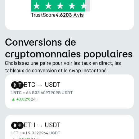
TrustScore
Avis
4.6
203
Conversions de
cryptomonnaies populaires
Choisissez une paire pour voir les taux en direct, les
tableaux de conversion et le swap instantané.
BTC
→
USDT
1 BTC = 64 833.60979098 USDT
▲
+
0.32%
24H
ETH
→
USDT
1 ETH = 1 913.122964 USDT