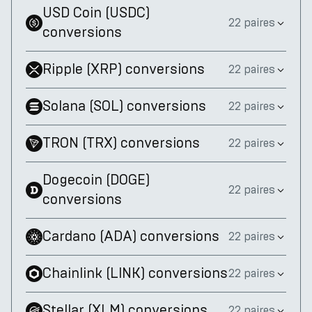
USD Coin
(
USDC
)
22 paires
conversions
Ripple
(
XRP
)
conversions
22 paires
Solana
(
SOL
)
conversions
22 paires
TRON
(
TRX
)
conversions
22 paires
Dogecoin
(
DOGE
)
22 paires
conversions
Cardano
(
ADA
)
conversions
22 paires
Chainlink
(
LINK
)
conversions
22 paires
Stellar
(
XLM
)
conversions
22 paires