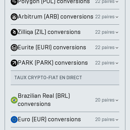
Polygon
(
POL
)
conversions
22 paires
Arbitrum
(
ARB
)
conversions
22 paires
Zilliqa
(
ZIL
)
conversions
22 paires
Eurite
(
EURI
)
conversions
22 paires
PARK
(
PARK
)
conversions
22 paires
TAUX CRYPTO-FIAT EN DIRECT
Brazilian Real
(
BRL
)
20 paires
conversions
Euro
(
EUR
)
conversions
20 paires