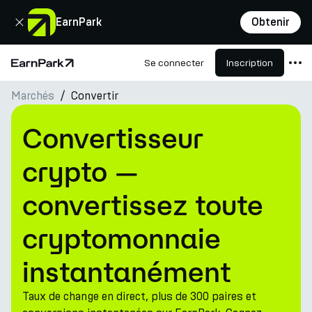
Fermer
EarnPark
Obtenir
Se connecter
Inscription
Page d'accueil
Marchés
Convertir
Produits
Marchés
Convertisseur
Calculatrices
crypto —
PARK Token
convertissez toute
Ressources
cryptomonnaie
Entreprise
instantanément
Taux de change en direct, plus de 300 paires et