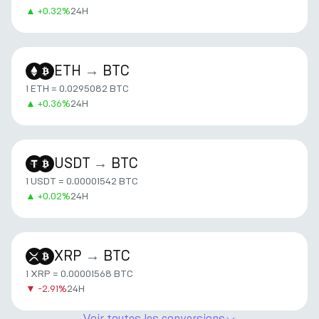
▲
+
0.32%
24H
ETH
→
BTC
1 ETH = 0.0295082 BTC
▲
+
0.36%
24H
USDT
→
BTC
1 USDT = 0.00001542 BTC
▲
+
0.02%
24H
XRP
→
BTC
1 XRP = 0.00001568 BTC
▼
-2.91%
24H
Voir toutes les conversions