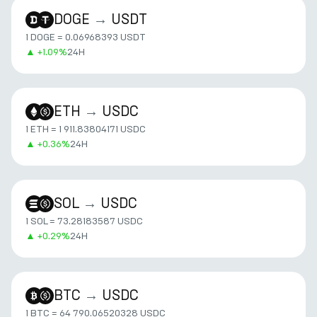
DOGE
→
USDT
1 DOGE = 0.06968393 USDT
▲
+
1.09%
24H
ETH
→
USDC
1 ETH = 1 911.83804171 USDC
▲
+
0.36%
24H
SOL
→
USDC
1 SOL = 73.28183587 USDC
▲
+
0.29%
24H
BTC
→
USDC
1 BTC = 64 790.06520328 USDC