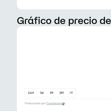
Gráfico de precio de
24
H
1
W
1
M
3
M
1
Y
Potenciado por
CoinGecko