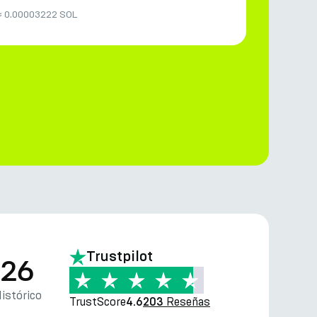
≈
0.00003222 SOL
Trustpilot
.26
istórico
TrustScore
Reseñas
4.6
203