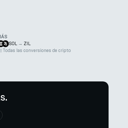
MÁS
SOL
→
ZIL
Todas las conversiones de cripto
s.