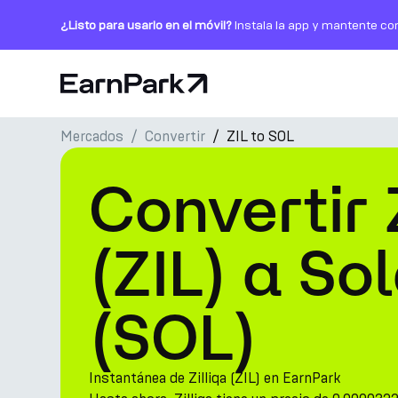
¿Listo para usarlo en el móvil?
Instala la app y mantente co
Página de inicio
Mercados
Convertir
ZIL to SOL
Productos
Convertir 
Mercados
Calculadoras
(ZIL) a So
PARK Token
(SOL)
Recursos
Compañía
Instantánea de Zilliqa (ZIL) en EarnPark