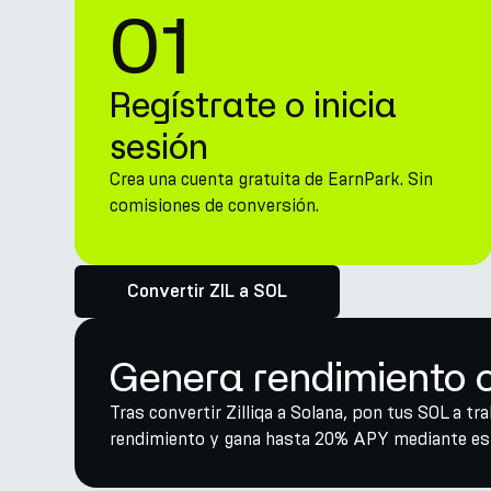
01
Regístrate o inicia
sesión
Crea una cuenta gratuita de EarnPark. Sin
comisiones de conversión.
Convertir ZIL a SOL
Genera rendimiento c
Tras convertir Zilliqa a Solana, pon tus SOL a tr
rendimiento y gana hasta 20% APY mediante estr