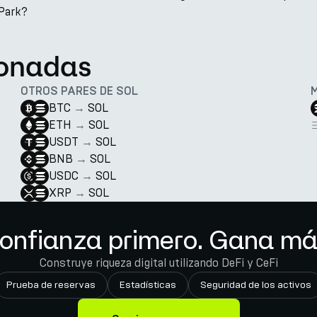
nPark?
ionadas
OTROS PARES DE SOL
BTC
→
SOL
ETH
→
SOL
USDT
→
SOL
BNB
→
SOL
USDC
→
SOL
XRP
→
SOL
onfianza primero. Gana má
Construye riqueza digital utilizando DeFi y CeFi
Prueba de reservas
Estadísticas
Seguridad de los activos