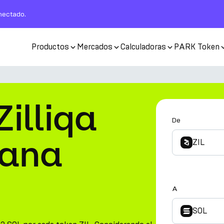
nectado.
Productos
Mercados
Calculadoras
PARK Token
Zilliqa
De
lana
ZIL
A
SOL