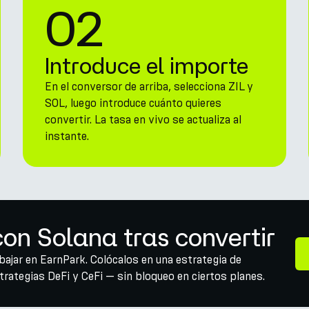
02
Introduce el importe
En el conversor de arriba, selecciona ZIL y
SOL, luego introduce cuánto quieres
convertir. La tasa en vivo se actualiza al
instante.
on Solana tras convertir
abajar en EarnPark. Colócalos en una estrategia de
ategias DeFi y CeFi — sin bloqueo en ciertos planes.