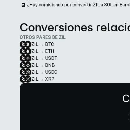
¿Hay comisiones por convertir ZIL a SOL en Ear
Conversiones relac
OTROS PARES DE ZIL
ZIL
→
BTC
ZIL
→
ETH
ZIL
→
USDT
ZIL
→
BNB
ZIL
→
USDC
ZIL
→
XRP
C