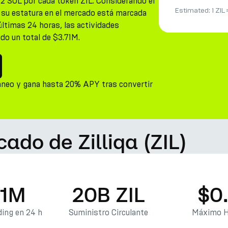
22 SOL por cada token ZIL. Considerando el
Estimated:
1 ZIL
, su estatura en el mercado está marcada
últimas 24 horas, las actividades
do un total de $3.71M.
áneo y gana hasta 20% APY tras convertir
ado de Zilliqa (ZIL)
71M
20B ZIL
$0
ing en 24 h
Suministro Circulante
Máximo H