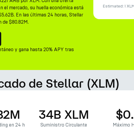
54221 ARB por XLM. Con una oferta
Estimated:
1 XL
n el mercado, su huella económica está
$5.62B. En las últimas 24 horas, Stellar
n de $80.82M.
ntáneo y gana hasta 20% APY tras
cado de Stellar (XLM)
82M
34B XLM
$0
ing en 24 h
Suministro Circulante
Máximo H