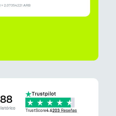
M
≈
2.07354221 ARB
Trustpilot
.88
istórico
TrustScore
Reseñas
4.6
203