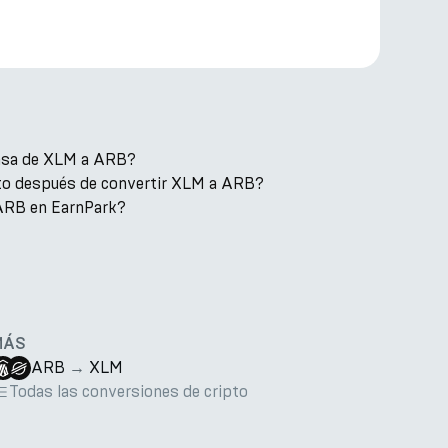
tasa de XLM a ARB?
to después de convertir XLM a ARB?
ARB en EarnPark?
MÁS
ARB
→
XLM
Todas las conversiones de cripto