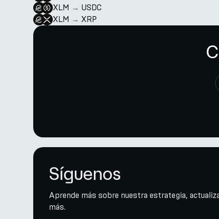
XLM
→
USDC
XLM
→
XRP
C
Síguenos
Aprende más sobre nuestra estrategia, actualiza
más.