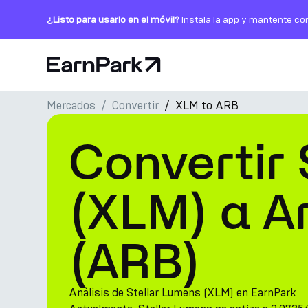
¿Listo para usarlo en el móvil?
Instala la app y mantente co
Página de inicio
Mercados
Convertir
XLM to ARB
Productos
Convertir 
Mercados
Calculadoras
(XLM) a A
PARK Token
(ARB)
Recursos
Compañía
Análisis de Stellar Lumens (XLM) en EarnPark