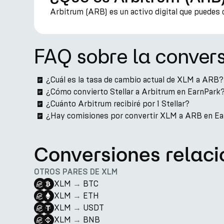
Arbitrum (ARB) es un activo digital que puedes 
FAQ sobre la conver
¿Cuál es la tasa de cambio actual de XLM a ARB?
¿Cómo convierto Stellar a Arbitrum en EarnPark
¿Cuánto Arbitrum recibiré por 1 Stellar?
¿Hay comisiones por convertir XLM a ARB en E
Conversiones relac
OTROS PARES DE XLM
XLM
→
BTC
XLM
→
ETH
XLM
→
USDT
XLM
→
BNB