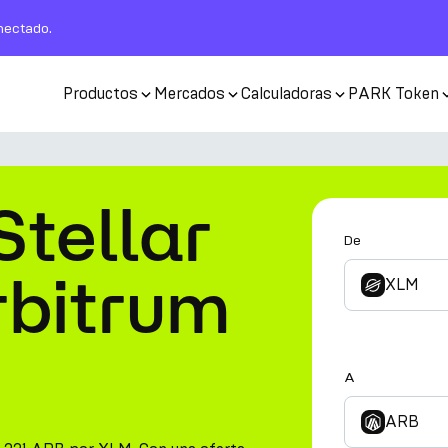
nectado.
Productos
Mercados
Calculadoras
PARK Token
Stellar
De
rbitrum
XLM
A
ARB