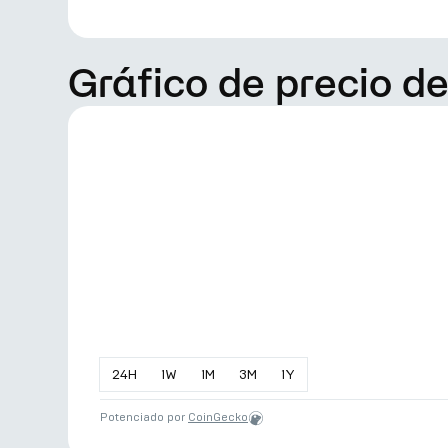
Gráfico de precio d
24
H
1
W
1
M
3
M
1
Y
Potenciado por
CoinGecko