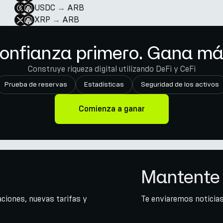
USDC
→
ARB
XRP
→
ARB
onfianza primero. Gana má
Construye riqueza digital utilizando DeFi y CeFi
Prueba de reservas
Estadísticas
Seguridad de los activos
Comienza a ganar
Mantente 
ciones, nuevas tarifas y
Te enviaremos noticias