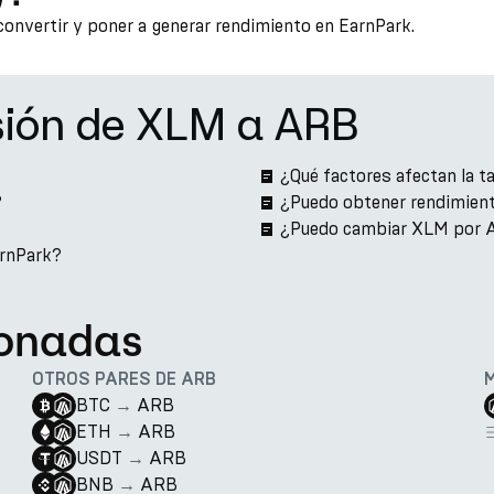
convertir y poner a generar rendimiento en EarnPark.
sión de XLM a ARB
¿Qué factores afectan la 
?
¿Puedo obtener rendimien
¿Puedo cambiar XLM por 
arnPark?
ionadas
OTROS PARES DE ARB
BTC
→
ARB
ETH
→
ARB
USDT
→
ARB
BNB
→
ARB