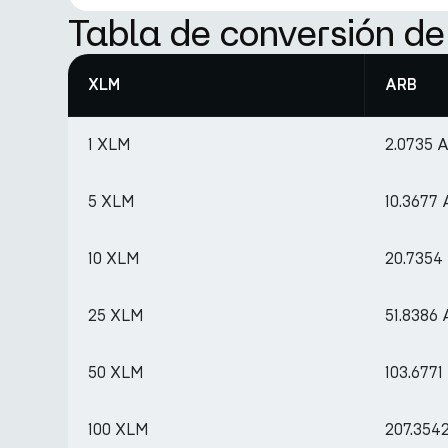
Tabla de conversión d
XLM
ARB
1 XLM
2.0735 
5 XLM
10.3677
10 XLM
20.7354
25 XLM
51.8386
50 XLM
103.677
100 XLM
207.354