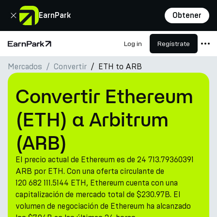
Cerrar
EarnPark
Obtener
Log in
Regístrate
Página de inicio
Mercados
Convertir
ETH to ARB
Productos
Mercados
Convertir Ethereum
Calculadoras
(ETH) a Arbitrum
PARK Token
(ARB)
Recursos
El precio actual de Ethereum es de 24 713.79360391
Compañía
ARB por ETH. Con una oferta circulante de
120 682 111.5144 ETH, Ethereum cuenta con una
capitalización de mercado total de $230.97B. El
volumen de negociación de Ethereum ha alcanzado