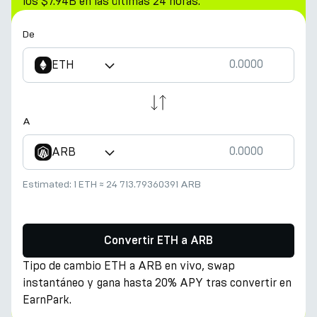
los $7.94B en las últimas 24 horas.
De
ETH
A
ARB
Estimated:
1 ETH
≈
24 713.79360391 ARB
Convertir ETH a ARB
Tipo de cambio ETH a ARB en vivo, swap
instantáneo y gana hasta 20% APY tras convertir en
EarnPark.