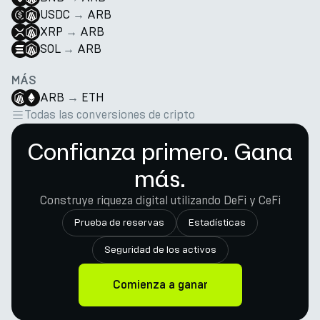
USDC
→
ARB
XRP
→
ARB
SOL
→
ARB
MÁS
ARB
→
ETH
Todas las conversiones de cripto
Confianza primero. Gana
más.
Construye riqueza digital utilizando DeFi y CeFi
Prueba de reservas
Estadísticas
Seguridad de los activos
Comienza a ganar