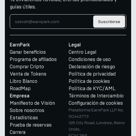
guías útiles.
Suscribirse
EarnPark
Legal
Ganar beneficios
Centro Legal
Programa de afiliados
Condiciones de uso
Comprar Cripto
Declaración de riesgo
Venta de Tokens
Política de privacidad
Libro Blanco
Política de cookies
RoadMap
Política de KYC/AML
Términos de Intercambio
Empresa
Manifiesto de Visión
Configuración de cookies
Sobre nosotros
Plataforma EarnPark LLP No.
OC442773
Estadísticas
128 City Road, Londres, Reino
Prueba de reservas
Unido,
Carrera
EC1V 2NX