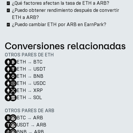
¿Qué factores afectan la tasa de ETH a ARB?
¿Puedo obtener rendimiento después de convertir
ETH a ARB?
¿Puedo cambiar ETH por ARB en EarnPark?
Conversiones relacionadas
OTROS PARES DE ETH
ETH
→
BTC
ETH
→
USDT
ETH
→
BNB
ETH
→
USDC
ETH
→
XRP
ETH
→
SOL
OTROS PARES DE ARB
BTC
→
ARB
USDT
→
ARB
BNB
→
ARB