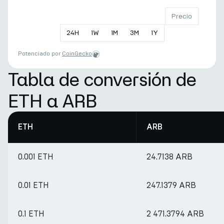
Precio
24
H
1
W
1
M
3
M
1
Y
Potenciado por
CoinGecko
Tabla de conversión de
ETH a ARB
ETH
ARB
0.001 ETH
24.7138 ARB
0.01 ETH
247.1379 ARB
0.1 ETH
2 471.3794 ARB