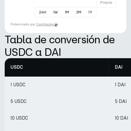
Precio
24
H
1
W
1
M
3
M
1
Y
Potenciado por
CoinGecko
Tabla de conversión de
USDC a DAI
USDC
DAI
1 USDC
1 DAI
5 USDC
5 DAI
10 USDC
10 DAI