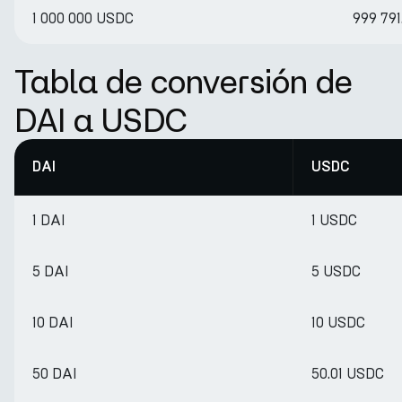
1 000 000 USDC
999 791
Tabla de conversión de
DAI a USDC
DAI
USDC
1 DAI
1 USDC
5 DAI
5 USDC
10 DAI
10 USDC
50 DAI
50.01 USDC