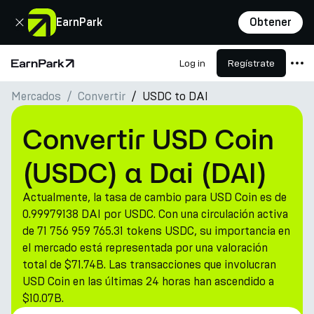
Cerrar
EarnPark
Obtener
Log in
Regístrate
Página de inicio
Mercados
Convertir
USDC to DAI
Productos
Mercados
Convertir USD Coin
Calculadoras
(USDC) a Dai (DAI)
PARK Token
Actualmente, la tasa de cambio para USD Coin es de
Recursos
0.99979138 DAI por USDC. Con una circulación activa
de 71 756 959 765.31 tokens USDC, su importancia en
Compañía
el mercado está representada por una valoración
total de $71.74B. Las transacciones que involucran
USD Coin en las últimas 24 horas han ascendido a
$10.07B.