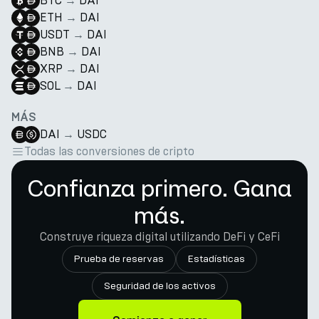
BTC
→
DAI
ETH
→
DAI
USDT
→
DAI
BNB
→
DAI
XRP
→
DAI
SOL
→
DAI
MÁS
DAI
→
USDC
Todas las conversiones de cripto
Confianza primero. Gana
más.
Construye riqueza digital utilizando DeFi y CeFi
Prueba de reservas
Estadísticas
Seguridad de los activos