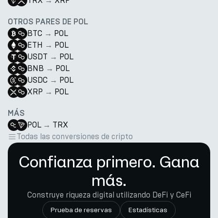
TRX
→
XRP
OTROS PARES DE POL
BTC
→
POL
ETH
→
POL
USDT
→
POL
BNB
→
POL
USDC
→
POL
XRP
→
POL
MÁS
POL
→
TRX
Todas las conversiones de cripto
Confianza primero. Gana
más.
Construye riqueza digital utilizando DeFi y CeFi
Prueba de reservas
Estadísticas