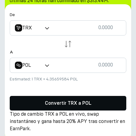
últimas 24 horas han culminado en $313.44M.
De
TRX
A
POL
Estimated:
1 TRX
≈
4.35659584 POL
Convertir TRX a POL
Tipo de cambio TRX a POL en vivo, swap
instantáneo y gana hasta 20% APY tras convertir en
EarnPark.