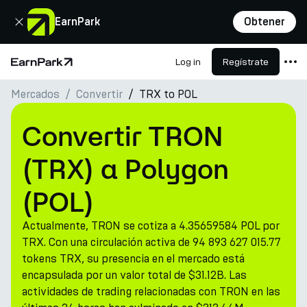
Cerrar
EarnPark
Obtener
Log in
Regístrate
Página de inicio
Mercados
Convertir
TRX to POL
Productos
Mercados
Convertir TRON
Calculadoras
(TRX) a Polygon
PARK Token
(POL)
Recursos
Actualmente, TRON se cotiza a 4.35659584 POL por
Compañía
TRX. Con una circulación activa de 94 893 627 015.77
tokens TRX, su presencia en el mercado está
encapsulada por un valor total de $31.12B. Las
actividades de trading relacionadas con TRON en las