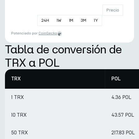
Precio
24
H
1
W
1
M
3
M
1
Y
Potenciado por
CoinGecko
Tabla de conversión de
TRX a POL
TRX
POL
1 TRX
4.36 POL
10 TRX
43.57 POL
50 TRX
217.83 POL