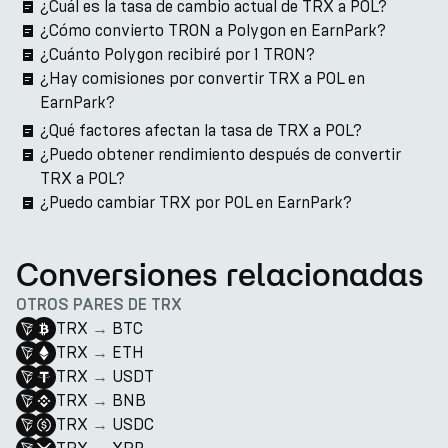
¿Cuál es la tasa de cambio actual de TRX a POL?
¿Cómo convierto TRON a Polygon en EarnPark?
¿Cuánto Polygon recibiré por 1 TRON?
¿Hay comisiones por convertir TRX a POL en
EarnPark?
¿Qué factores afectan la tasa de TRX a POL?
¿Puedo obtener rendimiento después de convertir
TRX a POL?
¿Puedo cambiar TRX por POL en EarnPark?
Conversiones relacionadas
OTROS PARES DE TRX
TRX
→
BTC
TRX
→
ETH
TRX
→
USDT
TRX
→
BNB
TRX
→
USDC