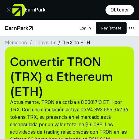
Cerrar
EarnPark
Obtener
Log in
Regístrate
Página de inicio
Mercados
Convertir
TRX to ETH
Productos
Mercados
Convertir TRON
Calculadoras
(TRX) a Ethereum
PARK Token
(ETH)
Recursos
Actualmente, TRON se cotiza a 0.0001713 ETH por
Compañía
TRX. Con una circulación activa de 94 893 555 347.36
tokens TRX, su presencia en el mercado está
encapsulada por un valor total de $31.09B. Las
actividades de trading relacionadas con TRON en las