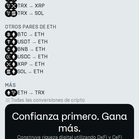
TRX
→
XRP
TRX
→
SOL
OTROS PARES DE ETH
BTC
→
ETH
USDT
→
ETH
BNB
→
ETH
USDC
→
ETH
XRP
→
ETH
SOL
→
ETH
MÁS
ETH
→
TRX
Todas las conversiones de cripto
Confianza primero. Gana
más.
Construye riqueza digital utilizando DeFi y CeFi