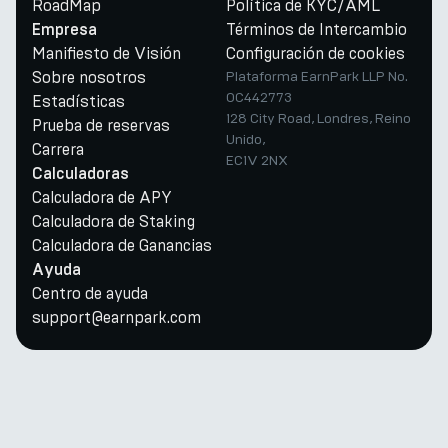
RoadMap
Política de KYC/AML
Términos de Intercambio
Empresa
Manifiesto de Visión
Configuración de cookies
Sobre nosotros
Plataforma EarnPark LLP No.
OC442773
Estadísticas
128 City Road, Londres, Reino
Prueba de reservas
Unido,
Carrera
EC1V 2NX
Calculadoras
Calculadora de APY
Calculadora de Staking
Calculadora de Ganancias
Ayuda
Centro de ayuda
support@earnpark.com
Twitter
Youtube
Telegram
Discord