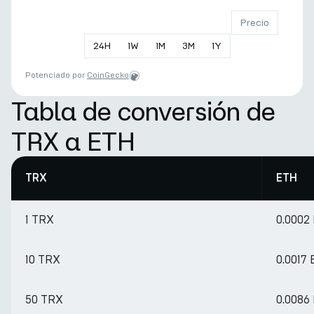
Precio
24
H
1
W
1
M
3
M
1
Y
Potenciado por
CoinGecko
Tabla de conversión de
TRX a ETH
TRX
ETH
1 TRX
0.0002
10 TRX
0.0017
50 TRX
0.0086