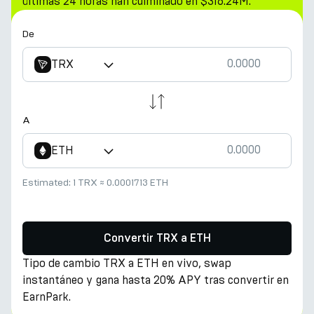
últimas 24 horas han culminado en $316.24M.
De
TRX
A
ETH
Estimated:
1 TRX
≈
0.0001713 ETH
Convertir TRX a ETH
Tipo de cambio TRX a ETH en vivo, swap
instantáneo y gana hasta 20% APY tras convertir en
EarnPark.