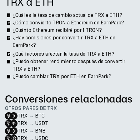
TRX a ETH
¿Cuál es la tasa de cambio actual de TRX a ETH?
¿Cómo convierto TRON a Ethereum en EarnPark?
¿Cuánto Ethereum recibiré por 1 TRON?
¿Hay comisiones por convertir TRX a ETH en
EarnPark?
¿Qué factores afectan la tasa de TRX a ETH?
¿Puedo obtener rendimiento después de convertir
TRX a ETH?
¿Puedo cambiar TRX por ETH en EarnPark?
Conversiones relacionadas
OTROS PARES DE TRX
TRX
→
BTC
TRX
→
USDT
TRX
→
BNB
TRX
→
USDC