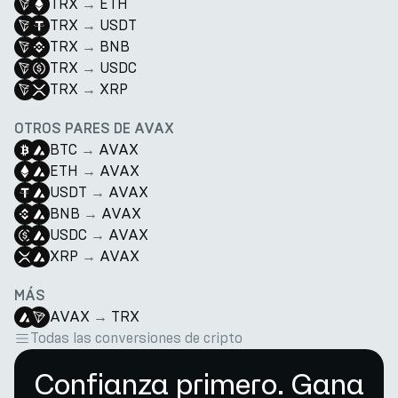
TRX
→
ETH
TRX
→
USDT
TRX
→
BNB
TRX
→
USDC
TRX
→
XRP
OTROS PARES DE AVAX
BTC
→
AVAX
ETH
→
AVAX
USDT
→
AVAX
BNB
→
AVAX
USDC
→
AVAX
XRP
→
AVAX
MÁS
AVAX
→
TRX
Todas las conversiones de cripto
Confianza primero. Gana