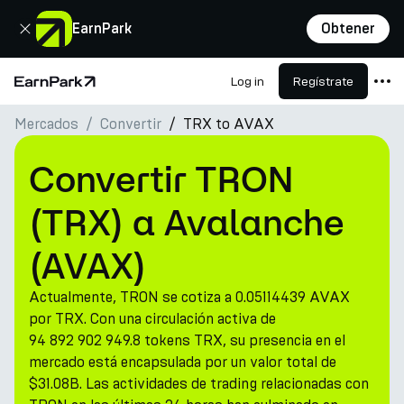
Cerrar
EarnPark
Obtener
Log in
Regístrate
Página de inicio
Mercados
Convertir
TRX to AVAX
Productos
Mercados
Convertir TRON
Calculadoras
(TRX) a Avalanche
PARK Token
(AVAX)
Recursos
Actualmente, TRON se cotiza a 0.05114439 AVAX
Compañía
por TRX. Con una circulación activa de
94 892 902 949.8 tokens TRX, su presencia en el
mercado está encapsulada por un valor total de
$31.08B. Las actividades de trading relacionadas con