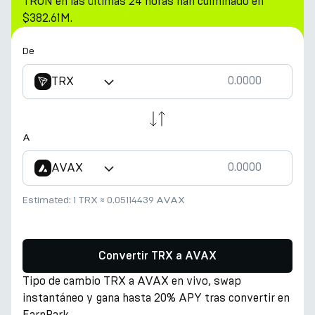
TRON en las últimas 24 horas han culminado en
$382.61M.
De
TRX
A
AVAX
Estimated:
1 TRX
≈
0.05114439 AVAX
Convertir TRX a AVAX
Tipo de cambio TRX a AVAX en vivo, swap
instantáneo y gana hasta 20% APY tras convertir en
EarnPark.