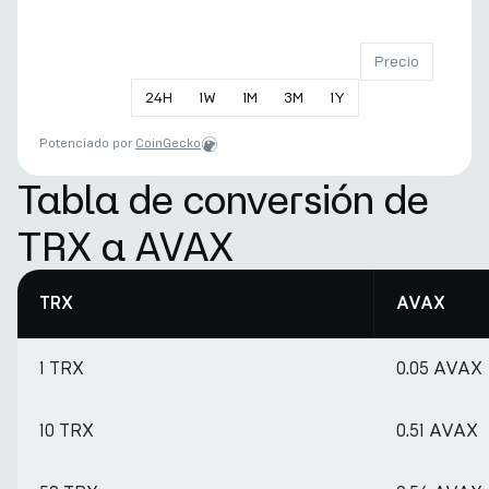
Precio
24
H
1
W
1
M
3
M
1
Y
Potenciado por
CoinGecko
Tabla de conversión de
TRX a AVAX
TRX
AVAX
1 TRX
0.05 AVAX
10 TRX
0.51 AVAX