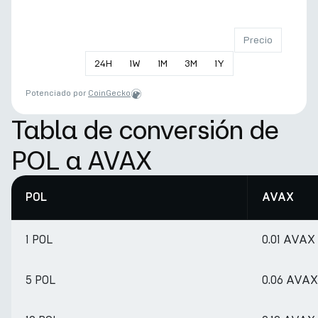
Precio
24
H
1
W
1
M
3
M
1
Y
Potenciado por
CoinGecko
Tabla de conversión de
POL a AVAX
POL
AVAX
1 POL
0.01 AVAX
5 POL
0.06 AVAX