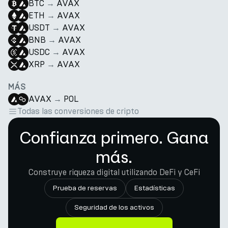
BTC
→
AVAX
ETH
→
AVAX
USDT
→
AVAX
BNB
→
AVAX
USDC
→
AVAX
XRP
→
AVAX
MÁS
AVAX
→
POL
Todas las conversiones de cripto
Confianza primero. Gana
más.
Construye riqueza digital utilizando DeFi y CeFi
Prueba de reservas
Estadísticas
Seguridad de los activos