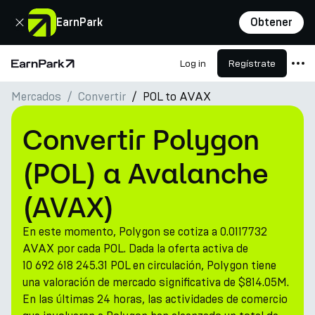
Cerrar
EarnPark
Obtener
Log in
Regístrate
Página de inicio
Mercados
Convertir
POL to AVAX
Productos
Mercados
Convertir Polygon
Calculadoras
(POL) a Avalanche
PARK Token
(AVAX)
Recursos
En este momento, Polygon se cotiza a 0.0117732
Compañía
AVAX por cada POL. Dada la oferta activa de
10 692 618 245.31 POL en circulación, Polygon tiene
una valoración de mercado significativa de $814.05M.
En las últimas 24 horas, las actividades de comercio