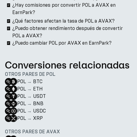
¿Hay comisiones por convertir POL a AVAX en
EarnPark?
¿Qué factores afectan la tasa de POL a AVAX?
¿Puedo obtener rendimiento después de convertir
POL a AVAX?
¿Puedo cambiar POL por AVAX en EarnPark?
Conversiones relacionadas
OTROS PARES DE POL
POL
→
BTC
POL
→
ETH
POL
→
USDT
POL
→
BNB
POL
→
USDC
POL
→
XRP
OTROS PARES DE AVAX