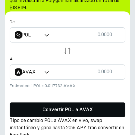
que involucran a Polygon han alcanzado un total de
$18.81M.
De
POL
A
AVAX
Estimated:
1 POL
≈
0.0117732 AVAX
Convertir POL a AVAX
Tipo de cambio POL a AVAX en vivo, swap
instantáneo y gana hasta 20% APY tras convertir en
EarnPark.