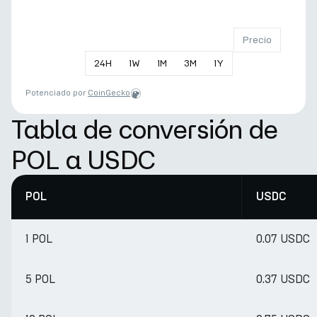
Precio
24
H
1
W
1
M
3
M
1
Y
Potenciado por
CoinGecko
Tabla de conversión de
POL a USDC
POL
USDC
1 POL
0.07 USDC
5 POL
0.37 USDC