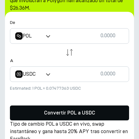
que involucran a Polygon han alcanzado un total de
$26.36M.
De
POL
A
USDC
Estimated:
1 POL
≈
0.07477363 USDC
Convertir POL a USDC
Tipo de cambio POL a USDC en vivo, swap
instantáneo y gana hasta 20% APY tras convertir en
EarnPark.