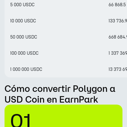
5 000 USDC
66 868.5
10 000 USDC
133 736.
50 000 USDC
668 684.
100 000 USDC
1 337 36
1 000 000 USDC
13 373 6
Cómo convertir Polygon a
USD Coin en EarnPark
01