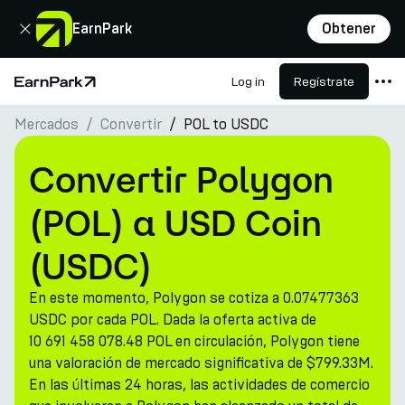
Cerrar
EarnPark
Obtener
Log in
Regístrate
Página de inicio
Mercados
Convertir
POL to USDC
Productos
Mercados
Convertir Polygon
Calculadoras
(POL) a USD Coin
PARK Token
(USDC)
Recursos
En este momento, Polygon se cotiza a 0.07477363
Compañía
USDC por cada POL. Dada la oferta activa de
10 691 458 078.48 POL en circulación, Polygon tiene
una valoración de mercado significativa de $799.33M.
En las últimas 24 horas, las actividades de comercio