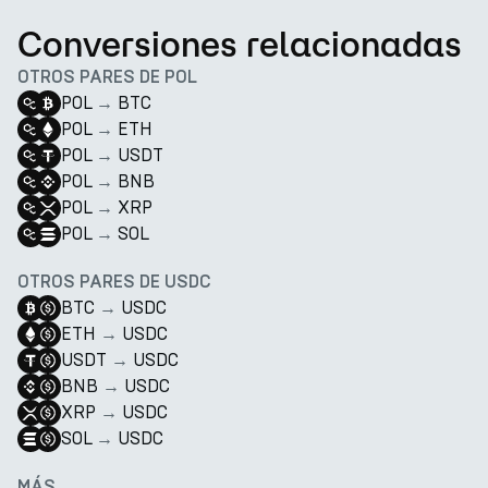
Conversiones relacionadas
OTROS PARES DE POL
POL
→
BTC
POL
→
ETH
POL
→
USDT
POL
→
BNB
POL
→
XRP
POL
→
SOL
OTROS PARES DE USDC
BTC
→
USDC
ETH
→
USDC
USDT
→
USDC
BNB
→
USDC
XRP
→
USDC
SOL
→
USDC
MÁS