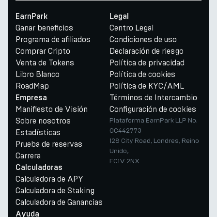
EarnPark
Legal
Ganar beneficios
Centro Legal
Programa de afiliados
Condiciones de uso
Comprar Cripto
Declaración de riesgo
Venta de Tokens
Política de privacidad
Libro Blanco
Política de cookies
RoadMap
Política de KYC/AML
Términos de Intercambio
Empresa
Manifiesto de Visión
Configuración de cookies
Sobre nosotros
Plataforma EarnPark LLP No.
OC442773
Estadísticas
128 City Road, Londres, Reino
Prueba de reservas
Unido,
Carrera
EC1V 2NX
Calculadoras
Calculadora de APY
Calculadora de Staking
Calculadora de Ganancias
Ayuda