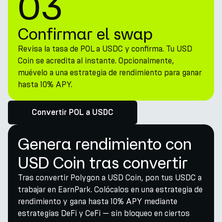
03
Confirmar el swap
Revisa la tasa de POL a USDC y confirma. Tu USD
Coin se acredita al instante. Opcionalmente,
muévelo a una estrategia de rendimiento para ganar
hasta 10% APY.
Convertir POL a USDC
Genera rendimiento con
USD Coin tras convertir
Tras convertir Polygon a USD Coin, pon tus USDC a
trabajar en EarnPark. Colócalos en una estrategia de
rendimiento y gana hasta 10% APY mediante
estrategias DeFi y CeFi — sin bloqueo en ciertos