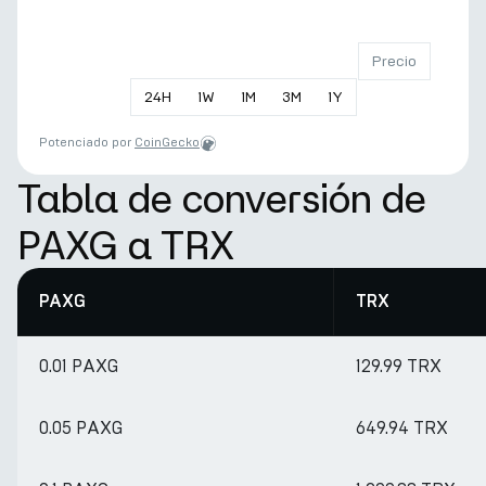
Precio
24
H
1
W
1
M
3
M
1
Y
Potenciado por
CoinGecko
Tabla de conversión de
PAXG a TRX
PAXG
TRX
0.01 PAXG
129.99 TRX
0.05 PAXG
649.94 TRX