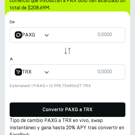
comercio que involucran a PAX Gold han alcanzado un
total de $208.69M.
De
PAXG
A
TRX
Estimated:
1 PAXG
≈
12 998.75680627 TRX
Convertir PAXG a TRX
Tipo de cambio PAXG a TRX en vivo, swap
instantáneo y gana hasta 20% APY tras convertir en
EarnPark.