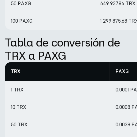
50 PAXG
649 937.84 TRX
100 PAXG
1 299 875.68 TR
Tabla de conversión de
TRX a PAXG
TRX
PAXG
1 TRX
0.0001 P
10 TRX
0.0008 P
50 TRX
0.0038 P