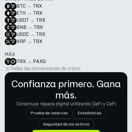
BTC
→
TRX
ETH
→
TRX
USDT
→
TRX
BNB
→
TRX
USDC
→
TRX
XRP
→
TRX
MÁS
TRX
→
PAXG
Todas las conversiones de cripto
Confianza primero. Gana
más.
Construye riqueza digital utilizando DeFi y CeFi
Prueba de reservas
Estadísticas
Seguridad de los activos