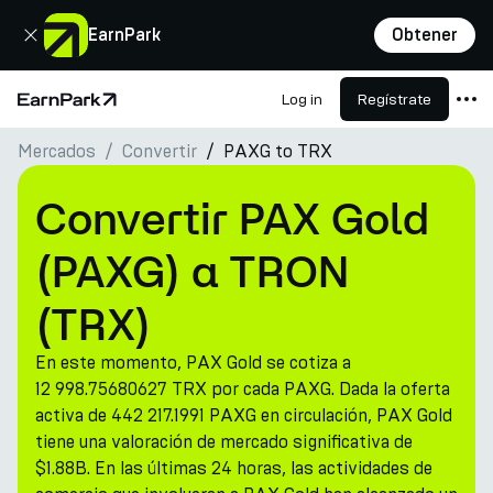
Cerrar
EarnPark
Obtener
Log in
Regístrate
Página de inicio
Mercados
Convertir
PAXG to TRX
Productos
Mercados
Convertir PAX Gold
Calculadoras
(PAXG) a TRON
PARK Token
(TRX)
Recursos
En este momento, PAX Gold se cotiza a
Compañía
12 998.75680627 TRX por cada PAXG. Dada la oferta
activa de 442 217.1991 PAXG en circulación, PAX Gold
tiene una valoración de mercado significativa de
$1.88B. En las últimas 24 horas, las actividades de