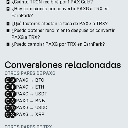
¿Cuánto TRON recibiré por 1 PAX Gold?
¿Hay comisiones por convertir PAXG a TRX en
EarnPark?
¿Qué factores afectan la tasa de PAXG a TRX?
¿Puedo obtener rendimiento después de convertir
PAXG a TRX?
¿Puedo cambiar PAXG por TRX en EarnPark?
Conversiones relacionadas
OTROS PARES DE PAXG
PAXG
→
BTC
PAXG
→
ETH
PAXG
→
USDT
PAXG
→
BNB
PAXG
→
USDC
PAXG
→
XRP
OTROS PARES DE TRX