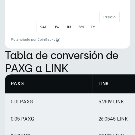
Precio
24
H
1
W
1
M
3
M
1
Y
Potenciado por
CoinGecko
Tabla de conversión de
PAXG a LINK
PAXG
LINK
0.01 PAXG
5.2109 LINK
0.05 PAXG
26.0545 LINK