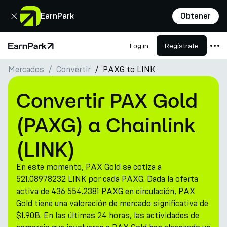
Cerrar
EarnPark
Obtener
Log in
Regístrate
Página de inicio
Mercados
Convertir
PAXG to LINK
Productos
Mercados
Convertir PAX Gold
Calculadoras
(PAXG) a Chainlink
PARK Token
(LINK)
Recursos
En este momento, PAX Gold se cotiza a
Compañía
521.08978232 LINK por cada PAXG. Dada la oferta
activa de 436 554.2381 PAXG en circulación, PAX
Gold tiene una valoración de mercado significativa de
$1.90B. En las últimas 24 horas, las actividades de