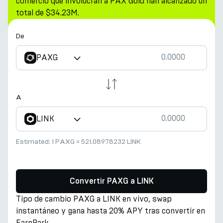
comercio que involucran a PAX Gold han alcanzado un
total de $34.23M.
De
PAXG
A
LINK
Estimated:
1 PAXG
≈
521.08978232 LINK
Convertir PAXG a LINK
Tipo de cambio PAXG a LINK en vivo, swap
instantáneo y gana hasta 20% APY tras convertir en
EarnPark.