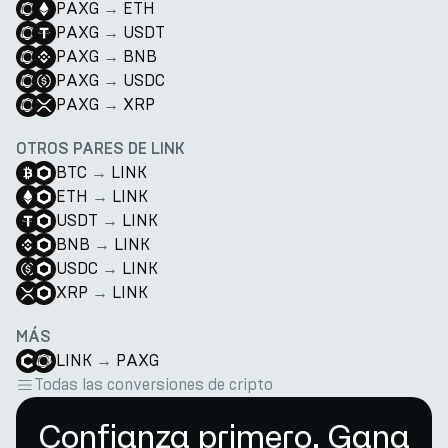
PAXG
→
ETH
PAXG
→
USDT
PAXG
→
BNB
PAXG
→
USDC
PAXG
→
XRP
OTROS PARES DE LINK
BTC
→
LINK
ETH
→
LINK
USDT
→
LINK
BNB
→
LINK
USDC
→
LINK
XRP
→
LINK
MÁS
LINK
→
PAXG
Todas las conversiones de cripto
Confianza primero. Gana