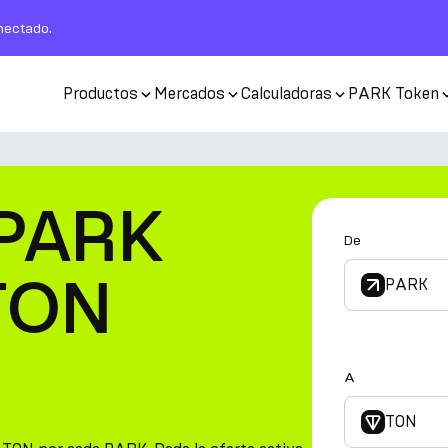
nectado.
Productos
Mercados
Calculadoras
PARK Token
 PARK
De
TON
PARK
A
TON