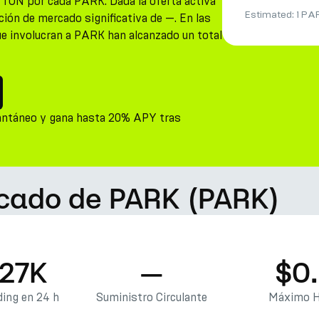
 TON por cada PARK. Dada la oferta activa
Estimated:
1 PA
ión de mercado significativa de —. En las
ue involucran a PARK han alcanzado un total
antáneo y gana hasta 20% APY tras
rcado de PARK (PARK)
.27K
—
$0
ing en 24 h
Suministro Circulante
Máximo H