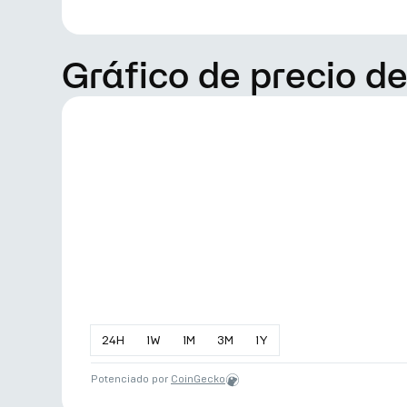
Gráfico de precio d
24
H
1
W
1
M
3
M
1
Y
Potenciado por
CoinGecko