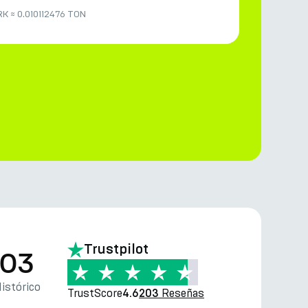
RK
≈
0.010112476 TON
Trustpilot
.03
istórico
TrustScore
Reseñas
4.6
203