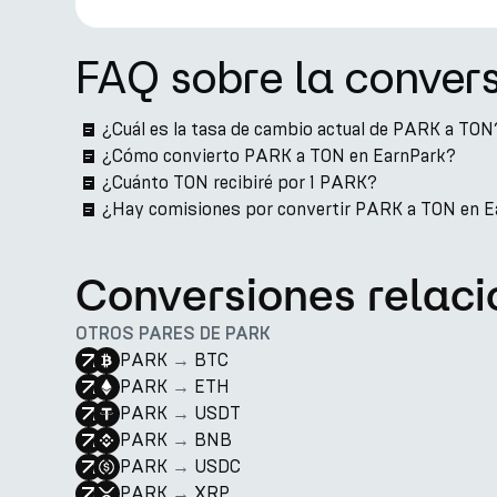
FAQ sobre la conver
¿Cuál es la tasa de cambio actual de PARK a TON
¿Cómo convierto PARK a TON en EarnPark?
¿Cuánto TON recibiré por 1 PARK?
¿Hay comisiones por convertir PARK a TON en E
Conversiones relac
OTROS PARES DE PARK
PARK
→
BTC
PARK
→
ETH
PARK
→
USDT
PARK
→
BNB
PARK
→
USDC
PARK
→
XRP