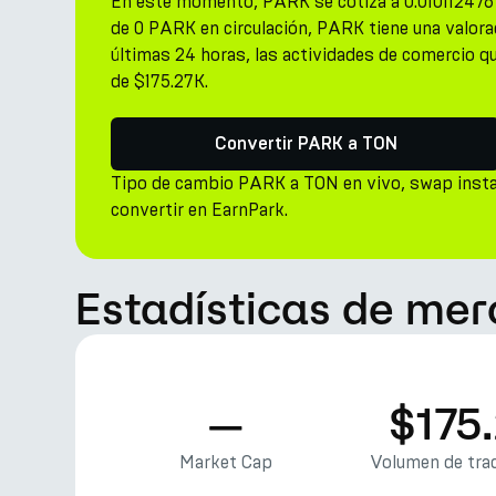
En este momento, PARK se cotiza a 0.010112476
de 0 PARK en circulación, PARK tiene una valorac
últimas 24 horas, las actividades de comercio q
de $175.27K.
Convertir PARK a TON
Tipo de cambio PARK a TON en vivo, swap inst
convertir en EarnPark.
Estadísticas de me
—
$175
Market Cap
Volumen de trad