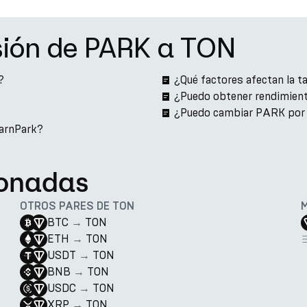
sión de PARK a TON
?
¿Qué factores afectan la 
¿Puedo obtener rendimien
¿Puedo cambiar PARK por
arnPark?
ionadas
OTROS PARES DE TON
BTC
→
TON
ETH
→
TON
USDT
→
TON
BNB
→
TON
USDC
→
TON
XRP
→
TON