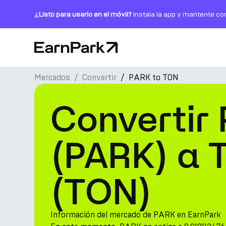
¿Listo para usarlo en el móvil?
Instala la app y mantente co
Página de inicio
Mercados
Convertir
PARK to TON
Productos
Convertir
Mercados
Calculadoras
(PARK) a 
PARK Token
(TON)
Recursos
Compañía
Información del mercado de PARK en EarnPark