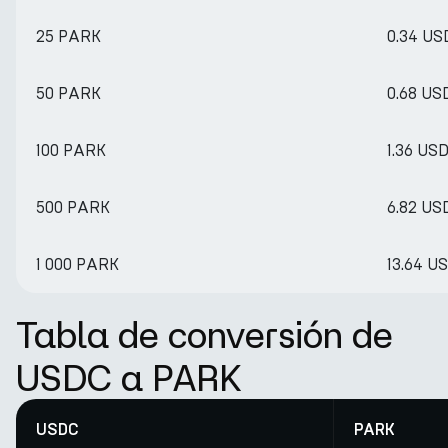
25 PARK
0.34 US
50 PARK
0.68 US
100 PARK
1.36 US
500 PARK
6.82 US
1 000 PARK
13.64 U
Tabla de conversión de
USDC a PARK
USDC
PARK