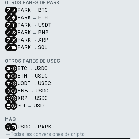
OTROS PARES DE PARK
PARK
→
BTC
PARK
→
ETH
PARK
→
USDT
PARK
→
BNB
PARK
→
XRP
PARK
→
SOL
OTROS PARES DE USDC
BTC
→
USDC
ETH
→
USDC
USDT
→
USDC
BNB
→
USDC
XRP
→
USDC
SOL
→
USDC
MÁS
USDC
→
PARK
Todas las conversiones de cripto