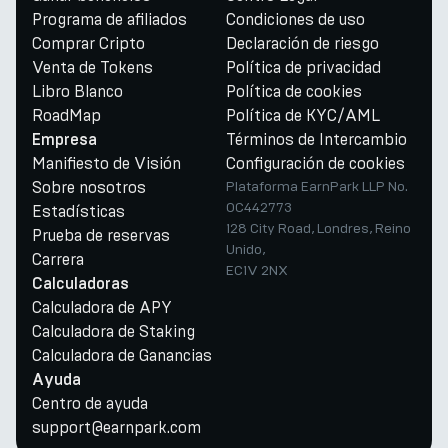
Programa de afiliados
Condiciones de uso
Comprar Cripto
Declaración de riesgo
Venta de Tokens
Política de privacidad
Libro Blanco
Política de cookies
RoadMap
Política de KYC/AML
Términos de Intercambio
Empresa
Manifiesto de Visión
Configuración de cookies
Sobre nosotros
Plataforma EarnPark LLP No.
OC442773
Estadísticas
128 City Road, Londres, Reino
Prueba de reservas
Unido,
Carrera
EC1V 2NX
Calculadoras
Calculadora de APY
Calculadora de Staking
Calculadora de Ganancias
Ayuda
Centro de ayuda
support@earnpark.com