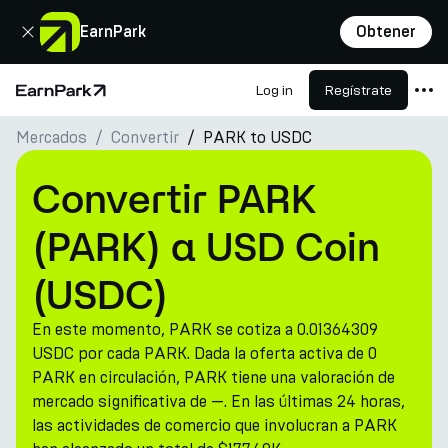
Cerrar
EarnPark
Obtener
Log in
Regístrate
Página de inicio
Mercados
Convertir
PARK to USDC
Productos
Mercados
Convertir PARK
Calculadoras
(PARK) a USD Coin
PARK Token
(USDC)
Recursos
En este momento, PARK se cotiza a 0.01364309
Compañía
USDC por cada PARK. Dada la oferta activa de 0
PARK en circulación, PARK tiene una valoración de
mercado significativa de —. En las últimas 24 horas,
las actividades de comercio que involucran a PARK