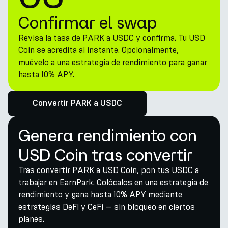
Confirmar el swap
Revisa la tasa de PARK a USDC y confirma. Tu USD
Coin se acredita al instante. Opcionalmente,
muévelo a una estrategia de rendimiento para ganar
hasta 10% APY.
Convertir PARK a USDC
Genera rendimiento con
USD Coin tras convertir
Tras convertir PARK a USD Coin, pon tus USDC a
trabajar en EarnPark. Colócalos en una estrategia de
rendimiento y gana hasta 10% APY mediante
estrategias DeFi y CeFi — sin bloqueo en ciertos
planes.