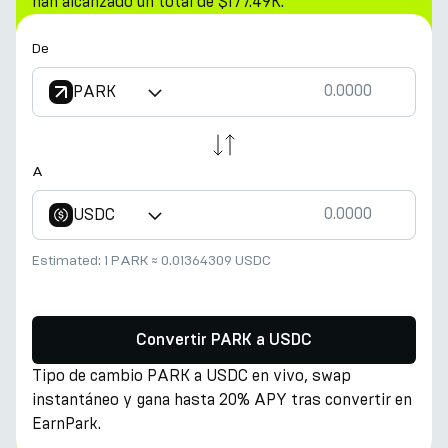
han alcanzado un total de $177.49K.
De
PARK
A
USDC
Estimated:
1 PARK
≈
0.01364309 USDC
Convertir PARK a USDC
Tipo de cambio PARK a USDC en vivo, swap
instantáneo y gana hasta 20% APY tras convertir en
EarnPark.