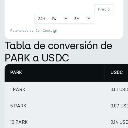
Precio
24
H
1
W
1
M
3
M
1
Y
Potenciado por
CoinGecko
Tabla de conversión de
PARK a USDC
PARK
USDC
1 PARK
0.01 US
5 PARK
0.07 US
10 PARK
0.14 US