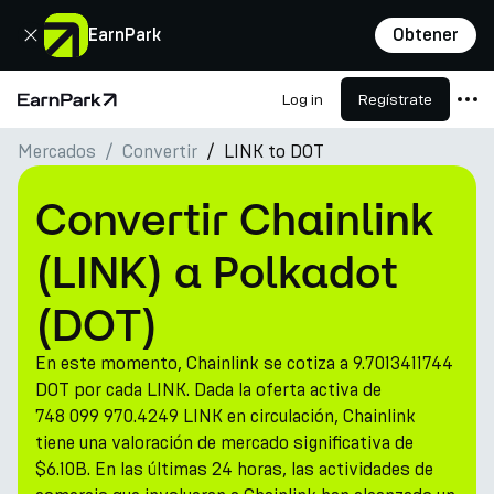
Cerrar
EarnPark
Obtener
Log in
Regístrate
Página de inicio
Mercados
Convertir
LINK to DOT
Productos
Mercados
Convertir Chainlink
Calculadoras
(LINK) a Polkadot
PARK Token
(DOT)
Recursos
En este momento, Chainlink se cotiza a 9.7013411744
Compañía
DOT por cada LINK. Dada la oferta activa de
748 099 970.4249 LINK en circulación, Chainlink
tiene una valoración de mercado significativa de
$6.10B. En las últimas 24 horas, las actividades de