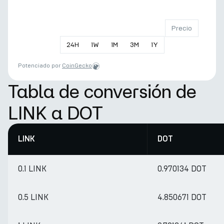
Precio
24
H
1
W
1
M
3
M
1
Y
Potenciado por
CoinGecko
Tabla de conversión de
LINK a DOT
LINK
DOT
0.1 LINK
0.970134 DOT
0.5 LINK
4.850671 DOT