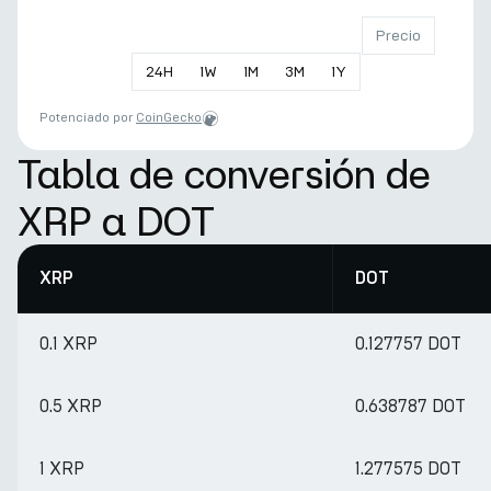
Precio
24
H
1
W
1
M
3
M
1
Y
Potenciado por
CoinGecko
Tabla de conversión de
XRP a DOT
XRP
DOT
0.1 XRP
0.127757 DOT
0.5 XRP
0.638787 DOT
1 XRP
1.277575 DOT