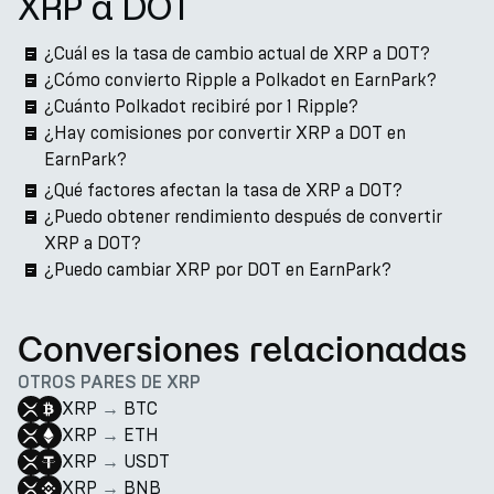
XRP a DOT
¿Cuál es la tasa de cambio actual de XRP a DOT?
¿Cómo convierto Ripple a Polkadot en EarnPark?
¿Cuánto Polkadot recibiré por 1 Ripple?
¿Hay comisiones por convertir XRP a DOT en
EarnPark?
¿Qué factores afectan la tasa de XRP a DOT?
¿Puedo obtener rendimiento después de convertir
XRP a DOT?
¿Puedo cambiar XRP por DOT en EarnPark?
Conversiones relacionadas
OTROS PARES DE XRP
XRP
→
BTC
XRP
→
ETH
XRP
→
USDT
XRP
→
BNB