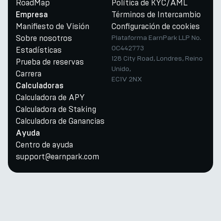
RoadMap
Política de KYC/AML
Términos de Intercambio
Empresa
Manifiesto de Visión
Configuración de cookies
Sobre nosotros
Plataforma EarnPark LLP No.
OC442773
Estadísticas
128 City Road, Londres, Reino
Prueba de reservas
Unido,
Carrera
EC1V 2NX
Calculadoras
Calculadora de APY
Calculadora de Staking
Calculadora de Ganancias
Ayuda
Centro de ayuda
support@earnpark.com
Twitter
Youtube
Telegram
Discord