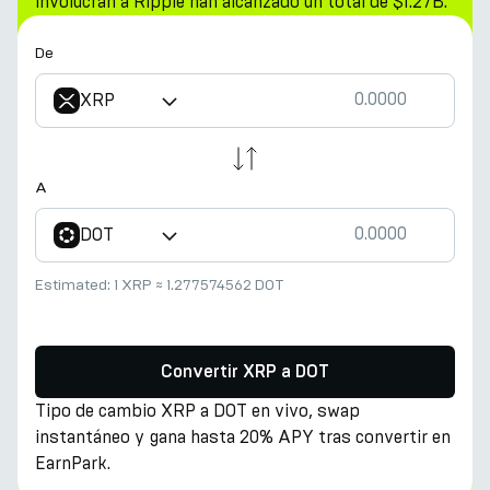
involucran a Ripple han alcanzado un total de $1.27B.
De
XRP
A
DOT
Estimated:
1 XRP
≈
1.277574562 DOT
Convertir XRP a DOT
Tipo de cambio XRP a DOT en vivo, swap
instantáneo y gana hasta 20% APY tras convertir en
EarnPark.