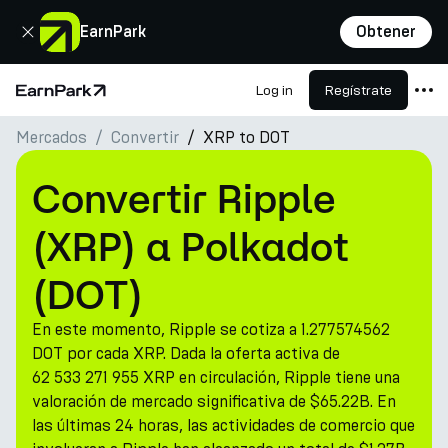
Cerrar
EarnPark
Obtener
Log in
Regístrate
Página de inicio
Mercados
Convertir
XRP to DOT
Productos
Mercados
Convertir Ripple
Calculadoras
(XRP) a Polkadot
PARK Token
(DOT)
Recursos
En este momento, Ripple se cotiza a 1.277574562
Compañía
DOT por cada XRP. Dada la oferta activa de
62 533 271 955 XRP en circulación, Ripple tiene una
valoración de mercado significativa de $65.22B. En
las últimas 24 horas, las actividades de comercio que