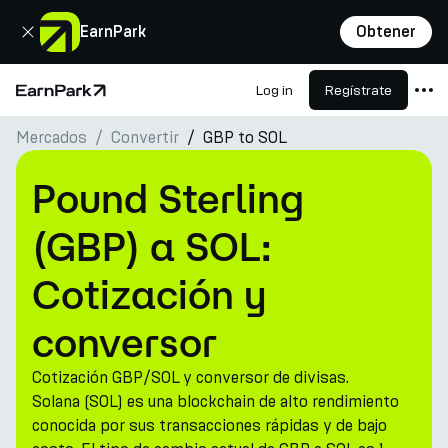
Cerrar
EarnPark
Obtener
Log in
Regístrate
Página de inicio
Mercados
Convertir
GBP to SOL
Productos
Mercados
Pound Sterling
Calculadoras
(GBP) a SOL:
PARK Token
Cotización y
Recursos
conversor
Compañía
Cotización GBP/SOL y conversor de divisas.
Solana (SOL) es una blockchain de alto rendimiento
conocida por sus transacciones rápidas y de bajo