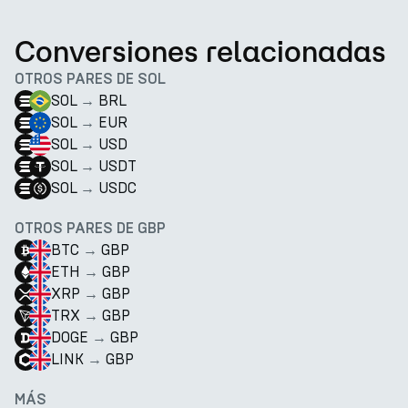
Conversiones relacionadas
OTROS PARES DE SOL
SOL
→
BRL
SOL
→
EUR
SOL
→
USD
SOL
→
USDT
SOL
→
USDC
OTROS PARES DE GBP
BTC
→
GBP
ETH
→
GBP
XRP
→
GBP
TRX
→
GBP
DOGE
→
GBP
LINK
→
GBP
MÁS