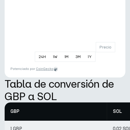
Precio
24
H
1
W
1
M
3
M
1
Y
Potenciado por
CoinGecko
Tabla de conversión de
GBP a SOL
GBP
SOL
1 GBP
0.02 SO