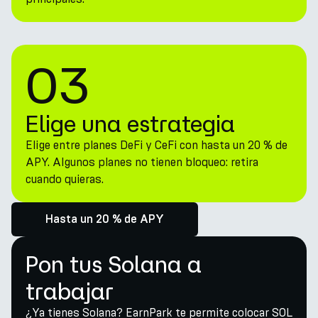
03
Elige una estrategia
Elige entre planes DeFi y CeFi con hasta un 20 % de
APY. Algunos planes no tienen bloqueo: retira
cuando quieras.
Hasta un 20 % de APY
Pon tus Solana a
trabajar
¿Ya tienes Solana? EarnPark te permite colocar SOL