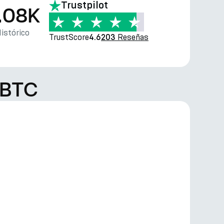
Trustpilot
.08K
istórico
TrustScore
Reseñas
4.6
203
 BTC