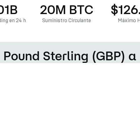
01B
20M BTC
$126
ing en 24 h
Suministro Circulante
Máximo H
e Pound Sterling (GBP) a