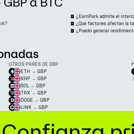
e GBP a BTC
¿EarnPark admite el inter
ark?
¿Qué factores afectan la 
¿Puedo generar rendimient
ionadas
OTROS PARES DE GBP
ETH
→
GBP
XRP
→
GBP
SOL
→
GBP
TRX
→
GBP
DOGE
→
GBP
LINK
→
GBP
Confianza pr