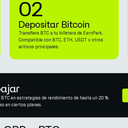
02
Depositar Bitcoin
Transfiere BTC a tu billetera de EarnPark.
Compatible con BTC, ETH, USDT y otros
activos principales.
bajar
r BTC en estrategias de rendimiento de hasta un 20 %
o en ciertos planes.