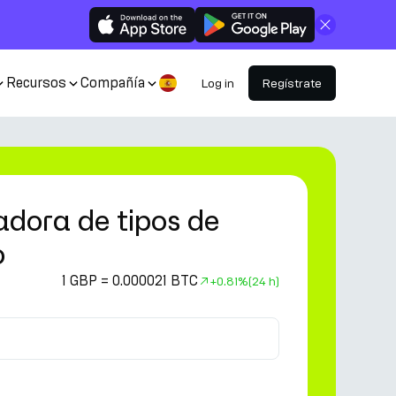
Cerrar
Recursos
Compañía
Log in
Regístrate
adora de tipos de
o
1 GBP = 0.000021 BTC
+
0.81%
(24 h)