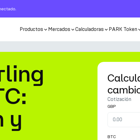
nectado.
Productos
Mercados
Calculadoras
PARK Token
rling
Calcul
TC:
cambi
Cotización
GBP
n y
BTC