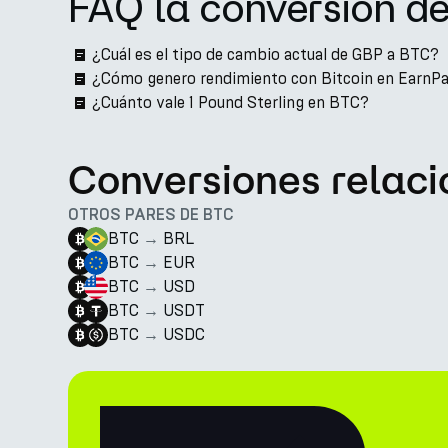
FAQ la conversión d
¿Cuál es el tipo de cambio actual de GBP a BTC?
¿Cómo genero rendimiento con Bitcoin en EarnP
¿Cuánto vale 1 Pound Sterling en BTC?
Conversiones relac
OTROS PARES DE BTC
BTC
→
BRL
BTC
→
EUR
BTC
→
USD
BTC
→
USDT
BTC
→
USDC