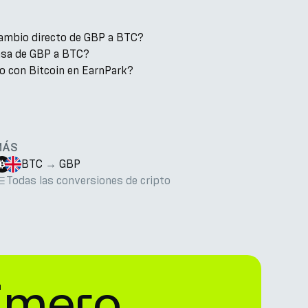
cambio directo de GBP a BTC?
tasa de GBP a BTC?
o con Bitcoin en EarnPark?
MÁS
BTC
→
GBP
Todas las conversiones de cripto
imero.