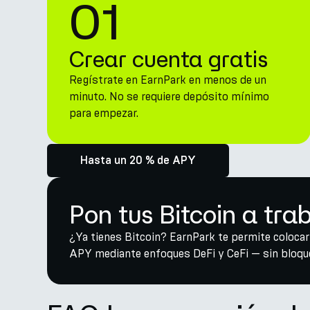
01
Crear cuenta gratis
Regístrate en EarnPark en menos de un
minuto. No se requiere depósito mínimo
para empezar.
Hasta un 20 % de APY
Pon tus Bitcoin a tra
¿Ya tienes Bitcoin? EarnPark te permite coloca
APY mediante enfoques DeFi y CeFi — sin bloque