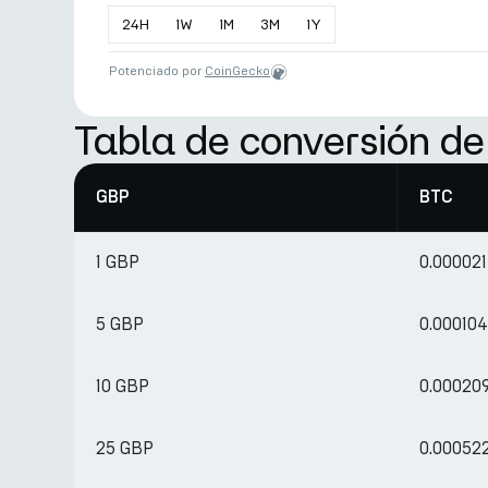
24
H
1
W
1
M
3
M
1
Y
Potenciado por
CoinGecko
Tabla de conversión d
GBP
BTC
1 GBP
0.00002
5 GBP
0.00010
10 GBP
0.00020
25 GBP
0.00052