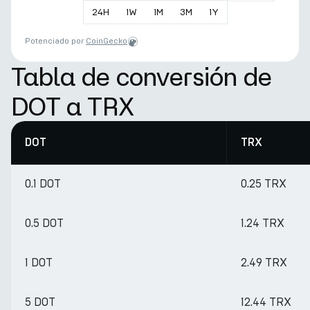
24
H
1
W
1
M
3
M
1
Y
Potenciado por
CoinGecko
Tabla de conversión de
DOT a TRX
DOT
TRX
0.1 DOT
0.25 TRX
0.5 DOT
1.24 TRX
1 DOT
2.49 TRX
5 DOT
12.44 TRX