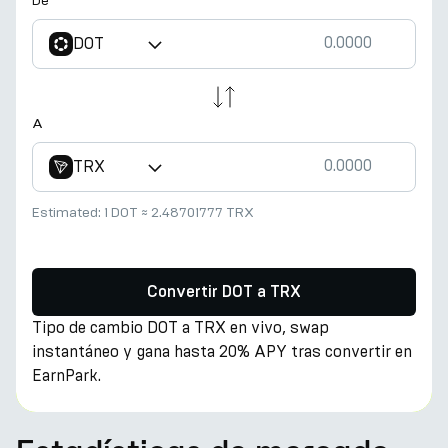
De
DOT
A
TRX
Estimated:
1 DOT
≈
2.48701777 TRX
Convertir DOT a TRX
Tipo de cambio DOT a TRX en vivo, swap
instantáneo y gana hasta 20% APY tras convertir en
EarnPark.