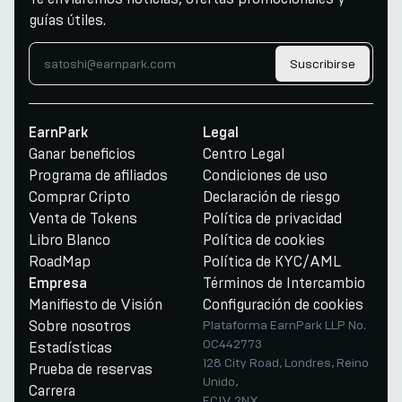
guías útiles.
Suscribirse
EarnPark
Legal
Ganar beneficios
Centro Legal
Programa de afiliados
Condiciones de uso
Comprar Cripto
Declaración de riesgo
Venta de Tokens
Política de privacidad
Libro Blanco
Política de cookies
RoadMap
Política de KYC/AML
Términos de Intercambio
Empresa
Manifiesto de Visión
Configuración de cookies
Sobre nosotros
Plataforma EarnPark LLP No.
OC442773
Estadísticas
128 City Road, Londres, Reino
Prueba de reservas
Unido,
Carrera
EC1V 2NX