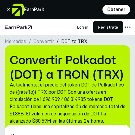
Cerrar
EarnPark
Obtener
Log in
Regístrate
Página de inicio
Mercados
Convertir
DOT to TRX
Productos
Mercados
Convertir Polkadot
Calculadoras
(DOT) a TRON (TRX)
PARK Token
Actualmente, el precio del token DOT de Polkadot es
Recursos
de {{rateTo}} TRX por DOT. Con una oferta en
circulación de 1 696 909 486.314985 tokens DOT,
Compañía
Polkadot tiene una capitalización de mercado total de
$1.38B. El volumen de negociación de DOT ha
alcanzado $80.59M en las últimas 24 horas.