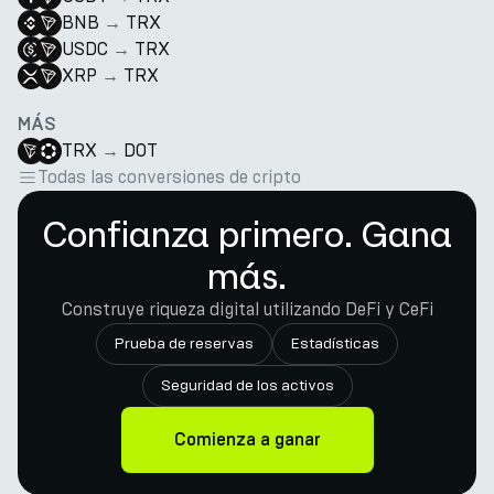
BNB
→
TRX
USDC
→
TRX
XRP
→
TRX
MÁS
TRX
→
DOT
Todas las conversiones de cripto
Confianza primero. Gana
más.
Construye riqueza digital utilizando DeFi y CeFi
Prueba de reservas
Estadísticas
Seguridad de los activos
Comienza a ganar