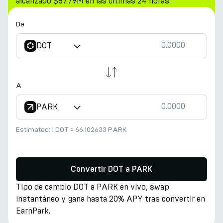
alcanzado $87.79M en las últimas 24 horas.
De
DOT
A
PARK
Estimated:
1 DOT
≈
66.102633 PARK
Convertir DOT a PARK
Tipo de cambio DOT a PARK en vivo, swap
instantáneo y gana hasta 20% APY tras convertir en
EarnPark.