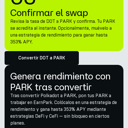
Confirmar el swap
Revisa la tasa de DOT a PARK y confirma. Tu PARK
se acredita al instante. Opcionalmente, muévelo a
una estrategia de rendimiento para ganar hasta
353% APY.
Convertir DOT a PARK
Genera rendimiento con
PARK tras convertir
Tras convertir Polkadot a PARK, pon tus PARK a
trabajar en EarnPark. Colócalos en una estrategia de
rendimiento y gana hasta 353% APY mediante
estrategias DeFi y CeFi — sin bloqueo en ciertos
planes.