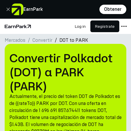
Cerrar
EarnPark
Obtener
Log in
Regístrate
Página de inicio
Mercados
Convertir
DOT to PARK
Productos
Mercados
Convertir Polkadot
Calculadoras
(DOT) a PARK
PARK Token
(PARK)
Recursos
Actualmente, el precio del token DOT de Polkadot es
Compañía
de {{rateTo}} PARK por DOT. Con una oferta en
circulación de 1 696 691 857.674411 tokens DOT,
Polkadot tiene una capitalización de mercado total de
$1.43B. El volumen de negociación de DOT ha