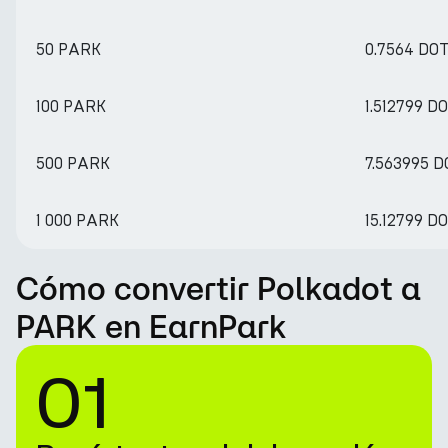
50 PARK
0.7564 DO
100 PARK
1.512799 D
500 PARK
7.563995 D
1 000 PARK
15.12799 D
Cómo convertir Polkadot a
PARK en EarnPark
01