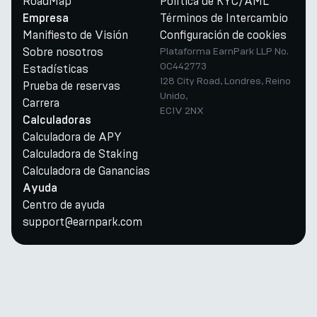
RoadMap
Política de KYC/AML
Términos de Intercambio
Empresa
Manifiesto de Visión
Configuración de cookies
Sobre nosotros
Plataforma EarnPark LLP No.
OC442773
Estadísticas
128 City Road, Londres, Reino
Prueba de reservas
Unido,
Carrera
EC1V 2NX
Calculadoras
Calculadora de APY
Calculadora de Staking
Calculadora de Ganancias
Ayuda
Centro de ayuda
support@earnpark.com
Twitter
Youtube
Telegram
Discord