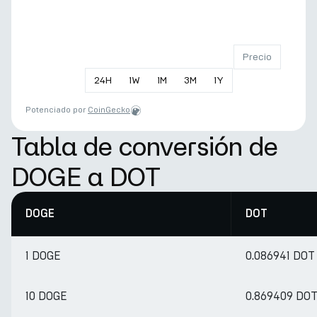
Precio
24
H
1
W
1
M
3
M
1
Y
Potenciado por
CoinGecko
Tabla de conversión de
DOGE a DOT
DOGE
DOT
1 DOGE
0.086941 DOT
10 DOGE
0.869409 DO