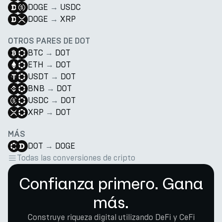
DOGE
→
USDC
DOGE
→
XRP
OTROS PARES DE DOT
BTC
→
DOT
ETH
→
DOT
USDT
→
DOT
BNB
→
DOT
USDC
→
DOT
XRP
→
DOT
MÁS
DOT
→
DOGE
Todas las conversiones de cripto
Confianza primero. Gana
más.
Construye riqueza digital utilizando DeFi y CeFi