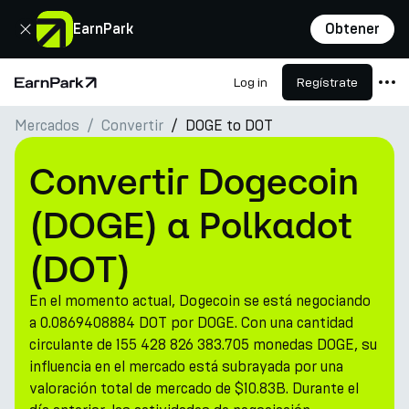
Cerrar
EarnPark
Obtener
Log in
Regístrate
Página de inicio
Mercados
Convertir
DOGE to DOT
Productos
Mercados
Convertir Dogecoin
Calculadoras
(DOGE) a Polkadot
PARK Token
(DOT)
Recursos
En el momento actual, Dogecoin se está negociando
Compañía
a 0.0869408884 DOT por DOGE. Con una cantidad
circulante de 155 428 826 383.705 monedas DOGE, su
influencia en el mercado está subrayada por una
valoración total de mercado de $10.83B. Durante el