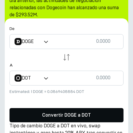
día anterior, las actividades de negociación
relacionadas con Dogecoin han alcanzado una suma
de $293.52M.
De
DOGE
A
DOT
Estimated:
1 DOGE
≈
0.0869408884 DOT
Convertir DOGE a DOT
Tipo de cambio DOGE a DOT en vivo, swap
instantáneo y gana hasta 20% APY tras convertir en