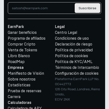
Suscribirse
EarnPark
Legal
Ganar beneficios
Centro Legal
Programa de afiliados
Condiciones de uso
Comprar Cripto
Declaración de riesgo
Venta de Tokens
Política de privacidad
Libro Blanco
Política de cookies
RoadMap
Política de KYC/AML
Términos de Intercambio
Empresa
Manifiesto de Visión
Configuración de cookies
Sobre nosotros
Plataforma EarnPark LLP No.
OC442773
Estadísticas
128 City Road, Londres, Reino
Prueba de reservas
Unido,
Carrera
EC1V 2NX
Calculadoras
Calculadora de APY