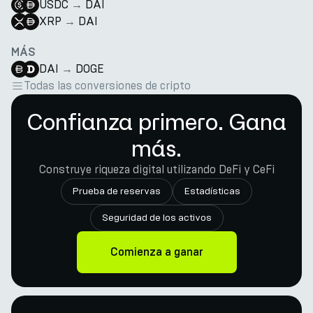
USDC
→
DAI
XRP
→
DAI
MÁS
DAI
→
DOGE
Todas las conversiones de cripto
Confianza primero. Gana
más.
Construye riqueza digital utilizando DeFi y CeFi
Prueba de reservas
Estadísticas
Seguridad de los activos
Comienza a ganar