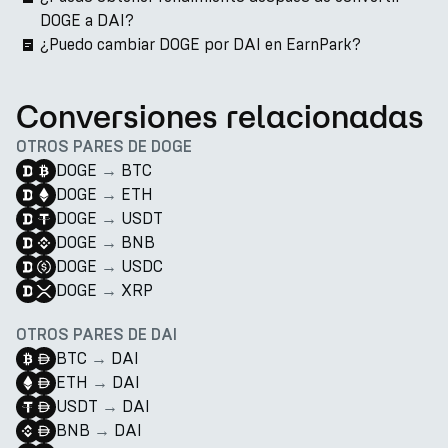
DOGE a DAI?
¿Puedo cambiar DOGE por DAI en EarnPark?
Conversiones relacionadas
OTROS PARES DE DOGE
DOGE
→
BTC
DOGE
→
ETH
DOGE
→
USDT
DOGE
→
BNB
DOGE
→
USDC
DOGE
→
XRP
OTROS PARES DE DAI
BTC
→
DAI
ETH
→
DAI
USDT
→
DAI
BNB
→
DAI