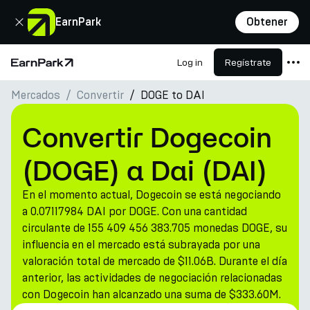
Cerrar
EarnPark
Obtener
Log in
Regístrate
Página de inicio
Mercados
Convertir
DOGE to DAI
Productos
Mercados
Convertir Dogecoin
Calculadoras
(DOGE) a Dai (DAI)
PARK Token
En el momento actual, Dogecoin se está negociando
Recursos
a 0.07117984 DAI por DOGE. Con una cantidad
circulante de 155 409 456 383.705 monedas DOGE, su
Compañía
influencia en el mercado está subrayada por una
valoración total de mercado de $11.06B. Durante el día
anterior, las actividades de negociación relacionadas
con Dogecoin han alcanzado una suma de $333.60M.