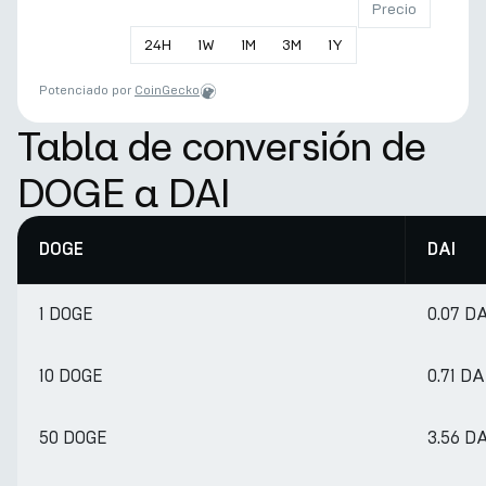
Precio
24
H
1
W
1
M
3
M
1
Y
Potenciado por
CoinGecko
Tabla de conversión de
DOGE a DAI
DOGE
DAI
1 DOGE
0.07 D
10 DOGE
0.71 DA
50 DOGE
3.56 D