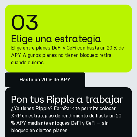
03
Elige una estrategia
Elige entre planes DeFi y CeFi con hasta un 20 % de
APY. Algunos planes no tienen bloqueo: retira
cuando quieras.
Hasta un 20 % de APY
Pon tus Ripple a trabajar
¿Ya tienes Ripple? EarnPark te permite colocar
XRP en estrategias de rendimiento de hasta un 20
% APY mediante enfoques DeFi y CeFi — sin
bloqueo en ciertos planes.