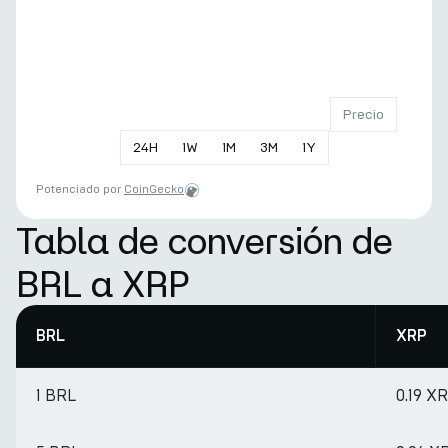
Precio
24
H
1
W
1
M
3
M
1
Y
Potenciado por
CoinGecko
Tabla de conversión de
BRL a XRP
BRL
XRP
1 BRL
0.19 X