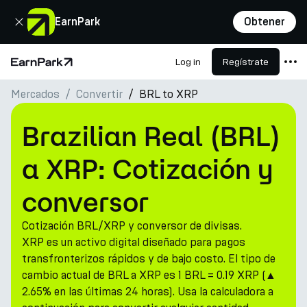
Cerrar
EarnPark
Obtener
Log in
Regístrate
Página de inicio
Mercados
Convertir
BRL to XRP
Productos
Mercados
Brazilian Real (BRL)
Calculadoras
a XRP: Cotización y
PARK Token
conversor
Recursos
Cotización BRL/XRP y conversor de divisas.
Compañía
XRP es un activo digital diseñado para pagos
transfronterizos rápidos y de bajo costo. El tipo de
cambio actual de BRL a XRP es 1 BRL = 0.19 XRP (▲
2.65% en las últimas 24 horas). Usa la calculadora a