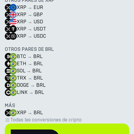
OTROS PARES DE XRP
XRP
→
EUR
XRP
→
GBP
XRP
→
USD
XRP
→
USDT
XRP
→
USDC
OTROS PARES DE BRL
BTC
→
BRL
ETH
→
BRL
SOL
→
BRL
TRX
→
BRL
DOGE
→
BRL
LINK
→
BRL
MÁS
XRP
→
BRL
Todas las conversiones de cripto