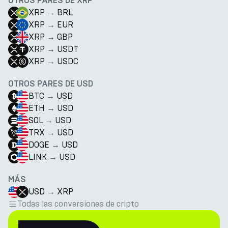
OTROS PARES DE XRP
XRP
→
BRL
XRP
→
EUR
XRP
→
GBP
XRP
→
USDT
XRP
→
USDC
OTROS PARES DE USD
BTC
→
USD
ETH
→
USD
SOL
→
USD
TRX
→
USD
DOGE
→
USD
LINK
→
USD
MÁS
USD
→
XRP
Todas las conversiones de cripto