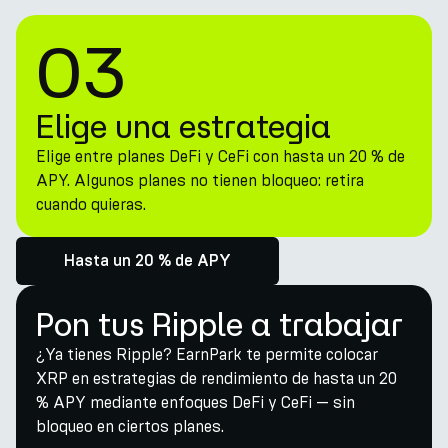
03
Elige una estrategia
Elige entre planes DeFi y CeFi con hasta un 20 % de
APY. Algunos planes no tienen bloqueo: retira
cuando quieras.
Hasta un 20 % de APY
Pon tus Ripple a trabajar
¿Ya tienes Ripple? EarnPark te permite colocar
XRP en estrategias de rendimiento de hasta un 20
% APY mediante enfoques DeFi y CeFi — sin
bloqueo en ciertos planes.