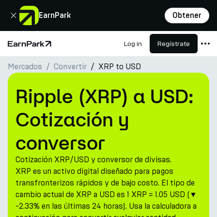
Cerrar
EarnPark
Obtener
Log in
Regístrate
Página de inicio
Mercados
Convertir
XRP to USD
Productos
Mercados
Ripple (XRP) a USD:
Calculadoras
Cotización y
PARK Token
conversor
Recursos
Cotización XRP/USD y conversor de divisas.
Compañía
XRP es un activo digital diseñado para pagos
transfronterizos rápidos y de bajo costo. El tipo de
cambio actual de XRP a USD es 1 XRP = 1.05 USD (▼
-2.33% en las últimas 24 horas). Usa la calculadora a