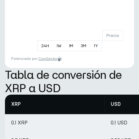
Precio
24
H
1
W
1
M
3
M
1
Y
Potenciado por
CoinGecko
Tabla de conversión de
XRP a USD
XRP
USD
0.1 XRP
0.1 USD