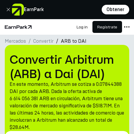
Cerrar
EarnPark
Obtener
Log in
Regístrate
Página de inicio
Mercados
Convertir
ARB to DAI
Productos
Mercados
Convertir Arbitrum
Calculadoras
(ARB) a Dai (DAI)
PARK Token
En este momento, Arbitrum se cotiza a 0.07844388
Recursos
DAI por cada ARB. Dada la oferta activa de
6 614 056 381 ARB en circulación, Arbitrum tiene una
Compañía
valoración de mercado significativa de $518.71M. En
las últimas 24 horas, las actividades de comercio que
involucran a Arbitrum han alcanzado un total de
$28.64M.