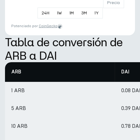
Precio
24
H
1
W
1
M
3
M
1
Y
Potenciado por
CoinGecko
Tabla de conversión de
ARB a DAI
ARB
DAI
1 ARB
0.08 DA
5 ARB
0.39 DA
10 ARB
0.78 DA