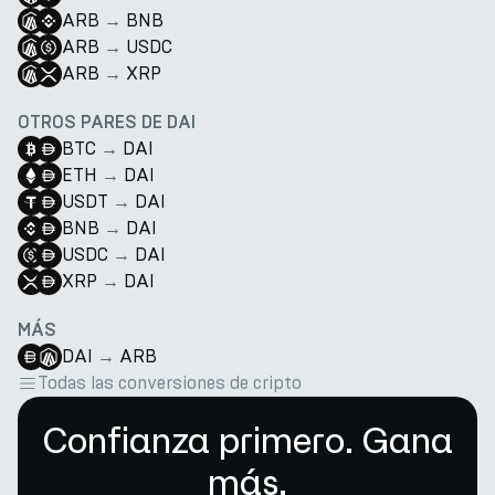
ARB
→
BNB
ARB
→
USDC
ARB
→
XRP
OTROS PARES DE DAI
BTC
→
DAI
ETH
→
DAI
USDT
→
DAI
BNB
→
DAI
USDC
→
DAI
XRP
→
DAI
MÁS
DAI
→
ARB
Todas las conversiones de cripto
Confianza primero. Gana
más.