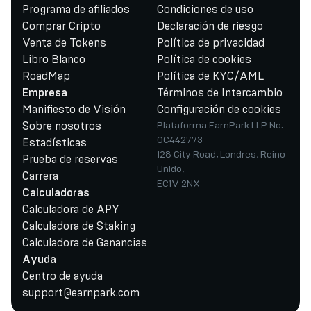
Programa de afiliados
Condiciones de uso
Comprar Cripto
Declaración de riesgo
Venta de Tokens
Política de privacidad
Libro Blanco
Política de cookies
RoadMap
Política de KYC/AML
Términos de Intercambio
Empresa
Manifiesto de Visión
Configuración de cookies
Sobre nosotros
Plataforma EarnPark LLP No.
OC442773
Estadísticas
128 City Road, Londres, Reino
Prueba de reservas
Unido,
Carrera
EC1V 2NX
Calculadoras
Calculadora de APY
Calculadora de Staking
Calculadora de Ganancias
Ayuda
Centro de ayuda
support@earnpark.com