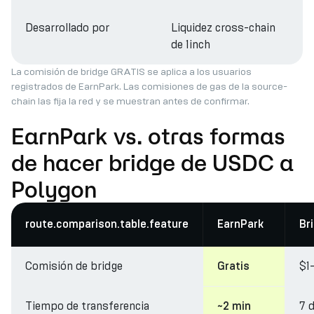
Desarrollado por
Liquidez cross-chain
de 1inch
La comisión de bridge GRATIS se aplica a los usuarios
registrados de EarnPark. Las comisiones de gas de la source-
chain las fija la red y se muestran antes de confirmar.
EarnPark vs. otras formas
de hacer bridge de USDC a
Polygon
route.comparison.table.feature
EarnPark
Br
Comisión de bridge
$1
Gratis
Tiempo de transferencia
7 
~2 min