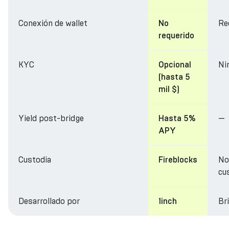
Conexión de wallet
Re
No
requerido
KYC
Ni
Opcional
(hasta 5
mil $)
Yield post-bridge
—
Hasta 5%
APY
Custodia
No
Fireblocks
cu
Desarrollado por
Br
1inch