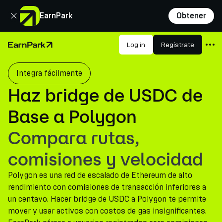
Cerrar
EarnPark
Obtener
Productos
Log in
Regístrate
Página de inicio
Mercados
Integra fácilmente
Calculadoras
Haz bridge de USDC de
PARK Token
Base a Polygon
Recursos
Compara rutas,
Compañía
comisiones y velocidad
Polygon es una red de escalado de Ethereum de alto
rendimiento con comisiones de transacción inferiores a
un centavo. Hacer bridge de USDC a Polygon te permite
mover y usar activos con costos de gas insignificantes.