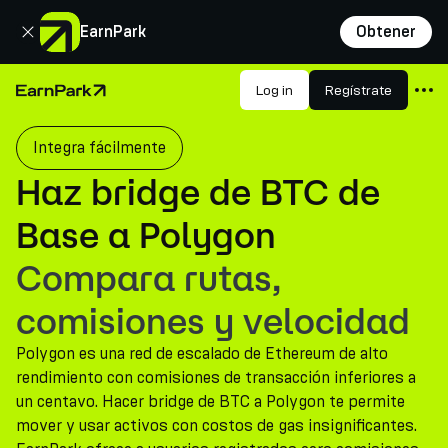
Cerrar
EarnPark
Obtener
Productos
Log in
Regístrate
Página de inicio
Mercados
Integra fácilmente
Calculadoras
Haz bridge de BTC de
PARK Token
Base a Polygon
Recursos
Compara rutas,
Compañía
comisiones y velocidad
Polygon es una red de escalado de Ethereum de alto
rendimiento con comisiones de transacción inferiores a
un centavo. Hacer bridge de BTC a Polygon te permite
mover y usar activos con costos de gas insignificantes.