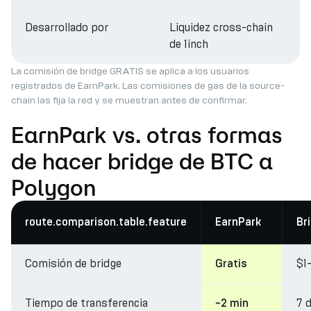
Desarrollado por
Liquidez cross-chain
de 1inch
La comisión de bridge GRATIS se aplica a los usuarios
registrados de EarnPark. Las comisiones de gas de la source-
chain las fija la red y se muestran antes de confirmar.
EarnPark vs. otras formas
de hacer bridge de BTC a
Polygon
route.comparison.table.feature
EarnPark
Br
Comisión de bridge
$1
Gratis
Tiempo de transferencia
7 
~2 min