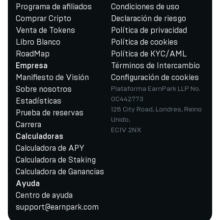
Programa de afiliados
Condiciones de uso
Comprar Cripto
Declaración de riesgo
Venta de Tokens
Política de privacidad
Libro Blanco
Política de cookies
RoadMap
Política de KYC/AML
Términos de Intercambio
Empresa
Manifiesto de Visión
Configuración de cookies
Sobre nosotros
Plataforma EarnPark LLP No.
OC442773
Estadísticas
128 City Road, Londres, Reino
Prueba de reservas
Unido,
Carrera
EC1V 2NX
Calculadoras
Calculadora de APY
Calculadora de Staking
Calculadora de Ganancias
Ayuda
Centro de ayuda
support@earnpark.com