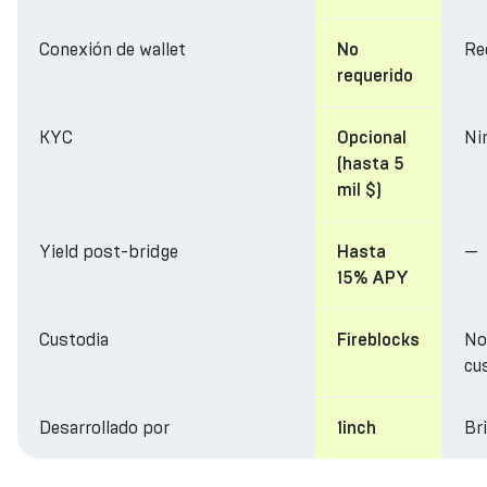
Conexión de wallet
Re
No
requerido
KYC
Ni
Opcional
(hasta 5
mil $)
Yield post-bridge
—
Hasta
15% APY
Custodia
No
Fireblocks
cu
Desarrollado por
Br
1inch