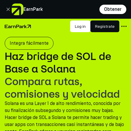
Cerrar
EarnPark
Obtener
Productos
Log in
Regístrate
Página de inicio
Mercados
Integra fácilmente
Calculadoras
Haz bridge de SOL de
PARK Token
Base a Solana
Recursos
Compara rutas,
Compañía
comisiones y velocidad
Solana es una Layer 1 de alto rendimiento, conocida por
su finalización subsegundo y comisiones muy bajas.
Hacer bridge de SOL a Solana te permite hacer trading y
usar apps con transacciones casi instantáneas y de bajo