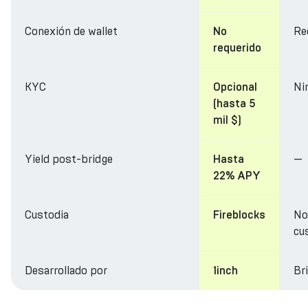
Conexión de wallet
Re
No
requerido
KYC
Ni
Opcional
(hasta 5
mil $)
Yield post-bridge
—
Hasta
22% APY
Custodia
No
Fireblocks
cu
Desarrollado por
Br
1inch