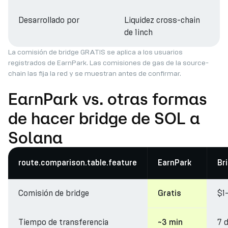
Desarrollado por
Liquidez cross-chain
de 1inch
La comisión de bridge GRATIS se aplica a los usuarios
registrados de EarnPark. Las comisiones de gas de la source-
chain las fija la red y se muestran antes de confirmar.
EarnPark vs. otras formas
de hacer bridge de SOL a
Solana
route.comparison.table.feature
EarnPark
Br
Comisión de bridge
$1
Gratis
Tiempo de transferencia
7 
~3 min