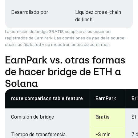
Desarrollado por
Liquidez cross-chain
de 1inch
La comisión de bridge GRATIS se aplica a los usuarios
registrados de EarnPark. Las comisiones de gas de la source-
chain las fija la red y se muestran antes de confirmar.
EarnPark vs. otras formas
de hacer bridge de ETH a
Solana
route.comparison.table.feature
EarnPark
Br
Comisión de bridge
$1
Gratis
Tiempo de transferencia
7 
~3 min