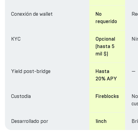
Conexión de wallet
Re
No
requerido
KYC
Ni
Opcional
(hasta 5
mil $)
Yield post-bridge
—
Hasta
20% APY
Custodia
No
Fireblocks
cu
Desarrollado por
Br
1inch