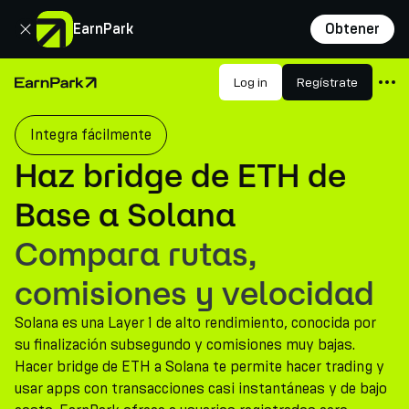
Cerrar
EarnPark
Obtener
Productos
Log in
Regístrate
Página de inicio
Mercados
Integra fácilmente
Calculadoras
Haz bridge de ETH de
PARK Token
Base a Solana
Recursos
Compara rutas,
Compañía
comisiones y velocidad
Solana es una Layer 1 de alto rendimiento, conocida por
su finalización subsegundo y comisiones muy bajas.
Hacer bridge de ETH a Solana te permite hacer trading y
usar apps con transacciones casi instantáneas y de bajo